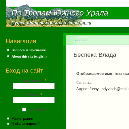
Пе
ос
По Тропам Южного Урала
По Тропам Южного Урала
со
Путеводитель вольного странника
Путеводитель вольного странника
Главное меню
Главная
Навигация
Вопросы и замечания
Вы здесь
Беспека Влада
About this site (english)
Вход на сайт
Отображаемое имя:
Беспек
Имя (почта)
*
Связаться
Адрес:
funny_ladyvlada@mail.
Пароль
*
Запомнить
Регистрация
Забыли пароль?