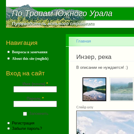
Пе
ос
По Тропам Южного Урала
По Тропам Южного Урала
со
Путеводитель вольного странника
Путеводитель вольного странника
Главное меню
Главная
Навигация
Вопросы и замечания
Вы здесь
Инзер, река
About this site (english)
В описании не нуждается! :)
Вход на сайт
Имя (почта)
*
Пароль
*
Слайд-шоу
Запомнить
Регистрация
Забыли пароль?