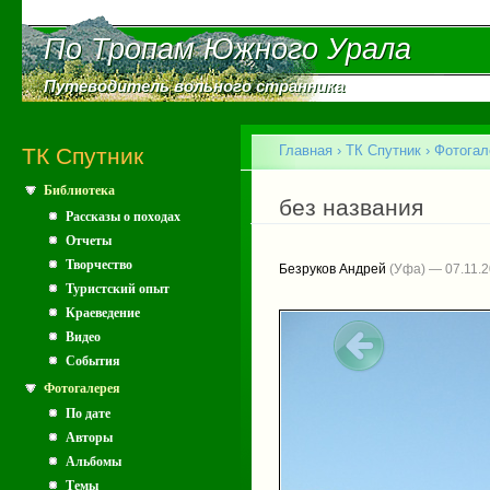
Пе
ос
По Тропам Южного Урала
По Тропам Южного Урала
со
Путеводитель вольного странника
Путеводитель вольного странника
Главное меню
Главная
›
ТК Спутник
›
Фотогал
ТК Спутник
Библиотека
Вы здесь
без названия
Рассказы о походах
Отчеты
Творчество
Безруков Андрей
(Уфа) — 07.11.
Туристский опыт
Краеведение
Видео
События
Фотогалерея
По дате
Авторы
Альбомы
Темы