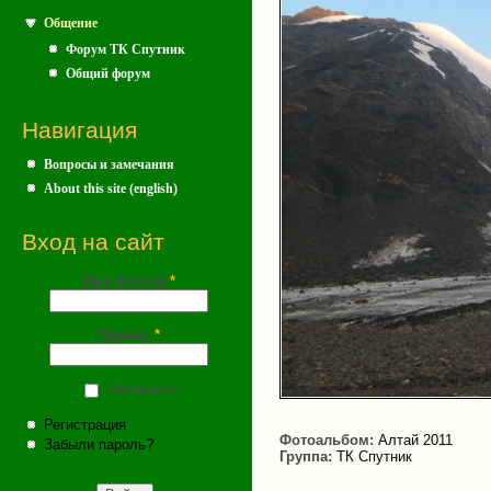
Общение
Форум ТК Спутник
Общий форум
Навигация
Вопросы и замечания
About this site (english)
Вход на сайт
Имя (почта)
*
Пароль
*
Запомнить
Регистрация
Фотоальбом:
Алтай 2011
Забыли пароль?
Группа:
ТК Спутник