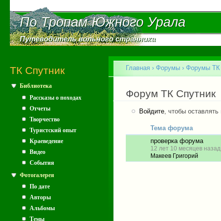
Пе
ос
По Тропам Южного Урала
По Тропам Южного Урала
со
Путеводитель вольного странника
Путеводитель вольного странника
Главное меню
Главная
›
Форумы
›
Форумы ТК
ТК Спутник
Библиотека
Вы здесь
Форум ТК Спутник
Рассказы о походах
Отчеты
Войдите
, чтобы оставлять
Творчество
Тема форума
Туристский опыт
проверка форума
Краеведение
Обычная тема
12 лет 10 месяцев назад
Видео
Макеев Григорий
События
Фотогалерея
По дате
Авторы
Альбомы
Темы