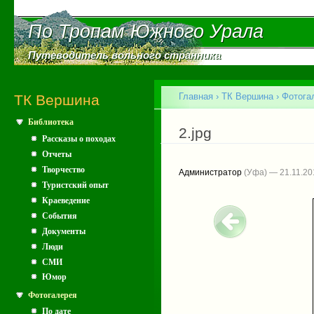
Пе
ос
По Тропам Южного Урала
По Тропам Южного Урала
со
Путеводитель вольного странника
Путеводитель вольного странника
Главное меню
Главная
›
ТК Вершина
›
Фотога
ТК Вершина
Библиотека
Вы здесь
2.jpg
Рассказы о походах
Отчеты
Творчество
Администратор
(Уфа) — 21.11.20
Туристский опыт
Краеведение
События
Документы
Люди
СМИ
Юмор
Фотогалерея
По дате