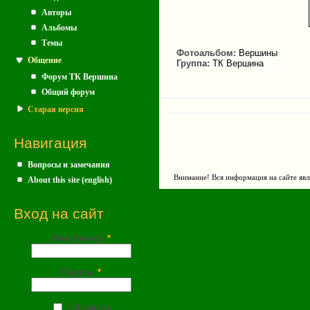
Авторы
Альбомы
Темы
Фотоальбом:
Вершины
Общение
Группа:
ТК Вершина
Форум ТК Вершина
Общий форум
Старая версия
Навигация
Вопросы и замечания
Внимание! Вся информация на сайте явл
About this site (english)
Вход на сайт
Имя (почта)
*
Пароль
*
Запомнить