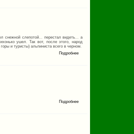
л снежной слепотой... перестал видеть... а
ихонько ушел. Так вот, после этого, народ
 горы и туристы) альпиниста всего в черном.
Подробнее
о Легенда о
Черном
Альпинисте
Подробнее
о Фото:
Пейзажи