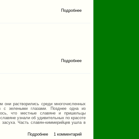
Подробнее
о
Авторская
песня:
Наши
песни
Подробнее
о
Наши
стихи
ем они растворились среди многочисленных
в с зелеными глазами. Позднее одна из
алось, что местные славяне и пришельцы
 славяне узнали об удивительных по красоте
ь засуха. Часть славян-киммерийцев ушла в
Подробнее
о Хозяйка Севера
1 комментарий