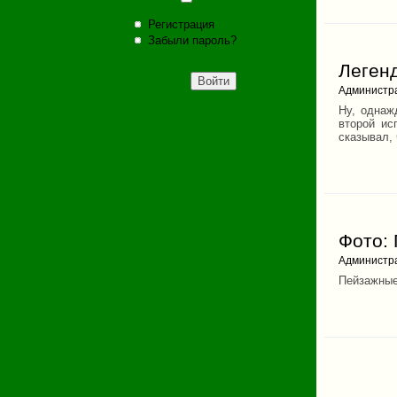
Регистрация
Забыли пароль?
Леген
Администр
Ну, однаж
второй ис
сказывал, 
Фото:
Администр
Пейзажны