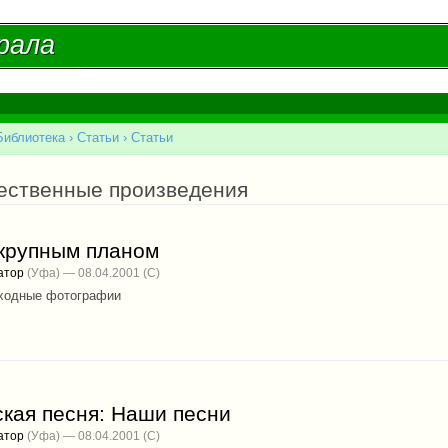
Перейти к
основному
рала
рала
содержанию
Библиотека
›
Статьи
›
Статьи
есь
ественные произведения
 крупным планом
атор
(Уфа) — 08.04.2001
ходные фотографии
кая песня: Наши песни
атор
(Уфа) — 08.04.2001