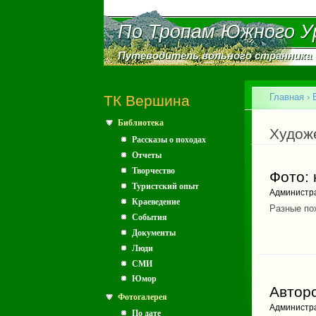
По Тропам Южного У
По Тропам Южного У
Путеводитель вольного странника
Путеводитель вольного странника
Главное меню
Главная
›
ТК Вершина
Библиотека
Вы зд
Худож
Рассказы о походах
Отчеты
Творчество
Фото:
Туристский опыт
Администр
Краеведение
Разные по
События
Документы
Люди
СМИ
Юмор
Авторс
Фотогалерея
Администр
По дате