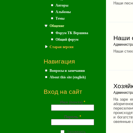
Наши песн
Авторы
Альбомы
Темы
Общение
Форум ТК Вершина
Наши 
Общий форум
Администр
Старая версия
Наши стих
Навигация
Вопросы и замечания
About this site (english)
Хозяй
Вход на сайт
Администр
На заре е
Имя (почта)
*
абориген
переселе
происходят
Пароль
*
и богатст
овеянные 
Запомнить