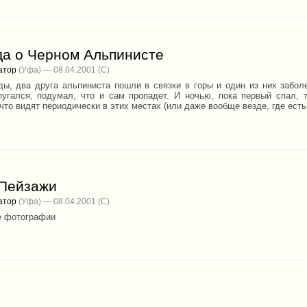
да о Черном Альпинисте
атор
(Уфа) — 08.04.2001
ды, два друга альпиниста пошли в связки в горы и один из них заболе
пугался, подумал, что и сам пропадет. И ночью, пока первый спал, т
что видят периодически в этих местах (или даже вообще везде, где есть
 Пейзажи
атор
(Уфа) — 08.04.2001
е фотографии