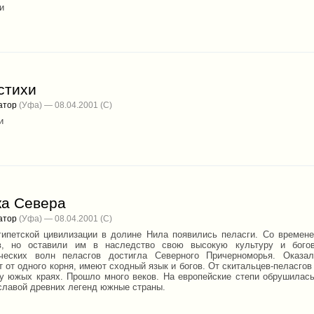
и
стихи
атор
(Уфа) — 08.04.2001
и
ка Севера
атор
(Уфа) — 08.04.2001
гипетской цивилизации в долине Нила появились пеласги. Со времен
ов, но оставили им в наследство свою высокую культуру и бого
нческих волн пеласгов достигла Северного Причерноморья. Оказ
 от одного корня, имеют сходный язык и богов. От скитальцев-пеласгов
ву южых краях. Прошло много веков. На европейские степи обрушилас
славой древних легенд южные страны.