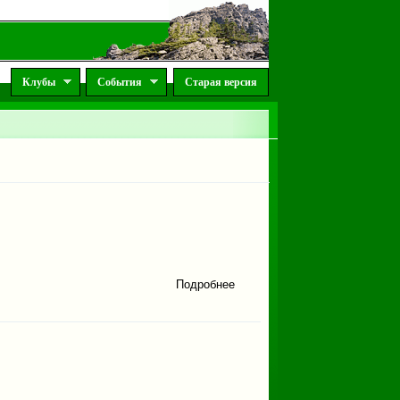
Клубы
События
Старая версия
Подробнее
о Фото:
крупным
планом