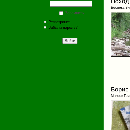
Поход 
Беспека В
Запомнить
Регистрация
Забыли пароль?
Борис
Макеев Гри