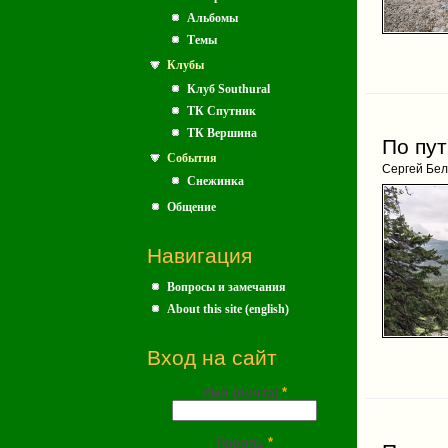
Альбомы
Темы
Клубы
Клуб Southural
ТК Спутник
ТК Вершина
По пу
События
Сергей Бел
Снежинка
Общение
Навигация
Вопросы и замечания
About this site (english)
Вход на сайт
Имя (почта)
*
Пароль
*