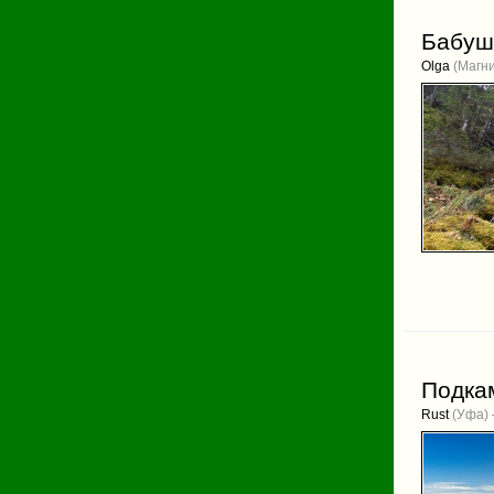
Бабушк
Olga
(Магни
Подкам
Rust
(Уфа) 