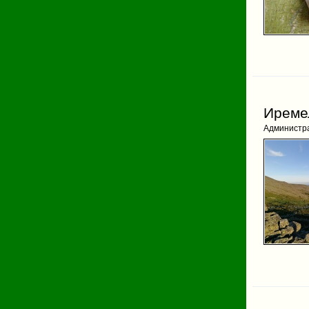
Иреме
Администр