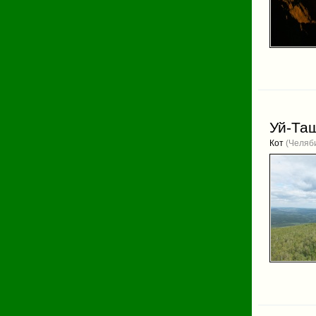
Уй-Та
Кот
(Челяби