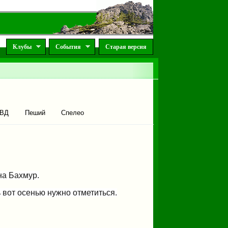
Клубы
События
Старая версия
ВД
Пеший
Спелео
на Бахмур.
ь вот осенью нужно отметиться.