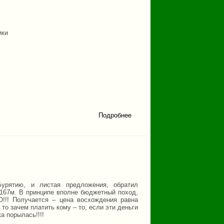
ики
Подробнее
о
Крака
урятию, и листая предложения, обратил
4167м. В принципе вполне бюджетный поход,
!!! Получается – цена восхождения равна
 то зачем платить кому – то, если эти деньги
а порылась!!!!