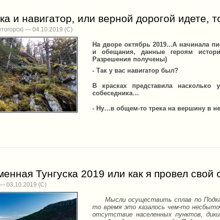
а и навигатор, или верной дорогой идете, 
тогорск) — 04.10.2019
На дворе октябрь 2019...А начинала пи
и обещания, данные героям истори
Разрешения получены)
- Так у вас навигатор был?
В красках представила насколько 
собеседника…
- Ну…в общем-то трека на вершину в н
енная Тунгуска 2019 или как я провел свой 
— 03.10.2019
Мысли осуществить сплав по Подкамен
то время это казалось чем-то несбыточ
отсутствие населенных пунктов, дики