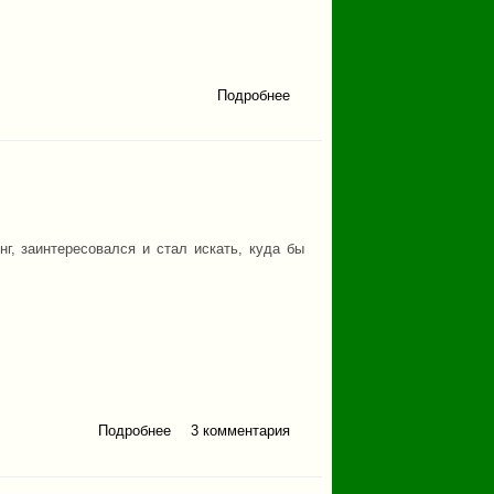
Подробнее
о На
родину
Чебурашки
г, заинтересовался и стал искать, куда бы
Подробнее
о Уй-Таш (Башкирия)
3 комментария