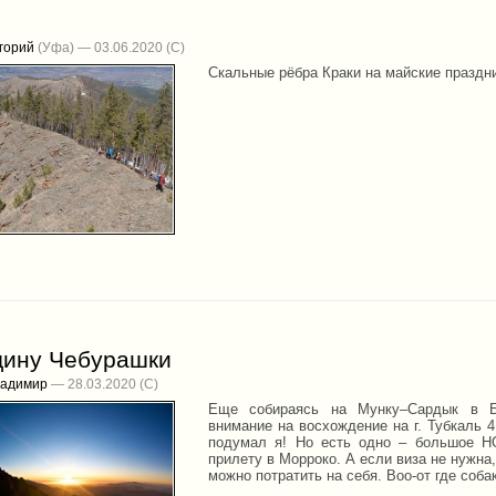
горий
(Уфа) — 03.06.2020
Скальные рёбра Краки на майские праздн
дину Чебурашки
ладимир
— 28.03.2020
Еще собираясь на Мунку–Сардык в Б
внимание на восхождение на г. Тубкаль 
подумал я! Но есть одно – большое НО
прилету в Морроко. А если виза не нужна,
можно потратить на себя. Воо-от где собак