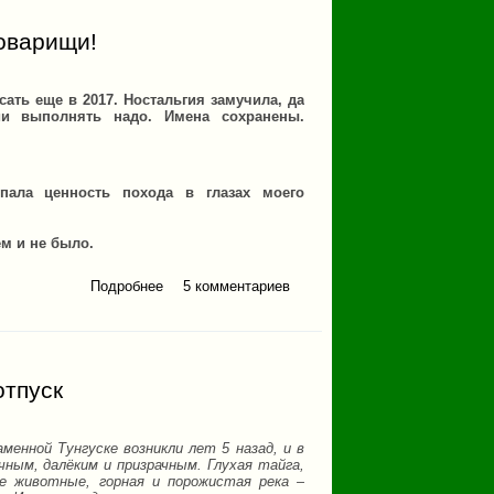
товарищи!
сать еще в 2017. Ностальгия замучила, да
и выполнять надо. Имена сохранены.
упала ценность похода в глазах моего
ем и не было.
Подробнее
о Бабушка и навигатор,
5 комментариев
или верной дорогой
идете, товарищи!
отпуск
ной Тунгуске возникли лет 5 назад, и в
ным, далёким и призрачным. Глухая тайга,
е животные, горная и порожистая река –