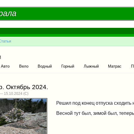
Перейти к
основному
рала
рала
содержанию
Статьи
есь
ые вкладки
и
ивная вкладка)
Авто
Вело
Водный
Горный
Лыжный
Матрас
П
. Октябрь 2024.
— 15.10.2024
Решил под конец отпуска сходить 
Весной тут был, зимой был, тепер