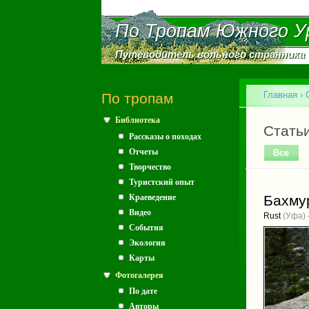
По Тропам Южного У
По Тропам Южного У
Путеводитель вольного странника
Путеводитель вольного странника
Главное меню
Главная
›
По тропам
Библиотека
Вы зд
Главн
Стать
Рассказы о походах
Отчеты
Все
(акт
Творчество
Туристский опыт
Краеведение
Бахмур
Видео
Rust
(Уфа) 
События
Экология
Карты
Фотогалерея
По дате
Авторы