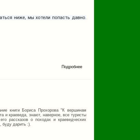
аться ниже,
мы хотели попасть давно.
Подробнее
о
Поход
на р.
Кысык
пешим
ходом.
ание книги Бориса Прохорова "К вершинам
а и краеведа, знают, наверное, все туристы
его рассказов о походах и краеведческих
 буду дарить :).