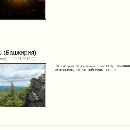
ш (Башкирия)
нск) — 12.11.2019
Не так давно услышал про игру Геокешин
можно сходить за тайником в горы.