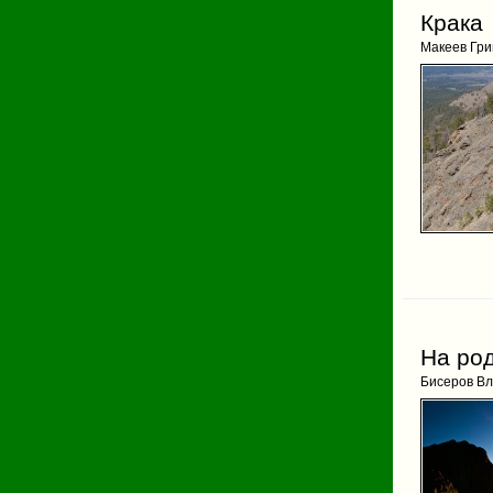
Крака
Макеев Гри
На ро
Бисеров В