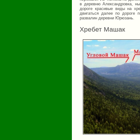
в деревню Александровка, ны
дороге красивые виды на хр
двигаться далее по дороге 
развалин деревни Юрюзань.
Хребет Машак