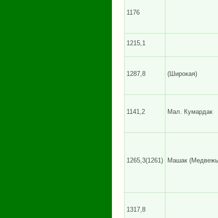
1176
1215,1
1287,8
(Широкая)
1141,2
Мал. Кумардак
1265,3(1261)
Машак (Медвежь
1317,8