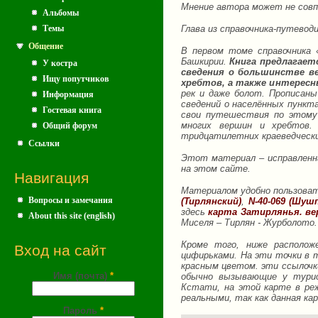
Мнение автора может не сов
Альбомы
Темы
Глава из справочника-путево
Общение
В первом томе справочника 
Башкирии.
Книга предлагае
У костра
сведения о большинстве в
Ищу попутчиков
хребтов, а также интересн
рек и даже болот. Прописан
Информация
сведений о населённых пункта
Гостевая книга
свои путешествия по этому 
многих вершин и хребтов.
Общий форум
тридцатилетних краеведчески
Ссылки
Этот материал – исправленна
на этом сайте.
Навигация
Материалом удобно пользоват
Вопросы и замечания
(Тирлянский)
,
N-40-069 (Шуш
здесь
карта Затирлянья. ве
About this site (english)
Миселя – Тирлян - Журболото.
Кроме того, ниже располож
Вход на сайт
цифирьками. На эти точки в т
красным цветом. эти ссылоч
Имя (почта)
*
обычно вызывающие у турис
Кстати, на этой карте в ре
реальными, так как данная к
Пароль
*