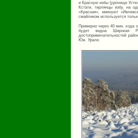
и Красную избы (урочище Устюш
Кстати, тирлянцы избу, на о
«Красная», именуют «Ивлев
смайликом используется тольк
Примерно через 40 мин. хода о
будет видна Широкая 
достопримечательностей райо
Юж. Урале.