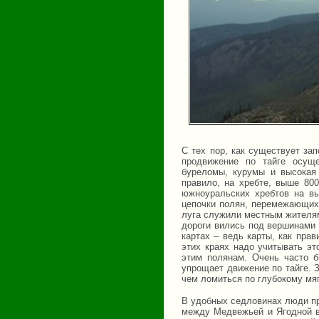
С тех пор, как существует за
продвижение по тайге осущ
буреломы, курумы и высокая 
правило, на хребте, выше 800
южноуральских хребтов на вы
цепочки полян, перемежающихс
луга служили местным жителям
дороги вились под вершинами 
картах – ведь карты, как прав
этих краях надо учитывать эт
этим полянам. Очень часто б
упрощает движение по тайге. З
чем ломиться по глубокому мя
В удобных седловинах люди пр
между Медвежьей и Ягодной в