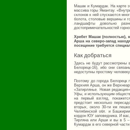
Машак и Кумардак. На карте э
массива горы Ямантау. «Внутр
склонов к ней спускаются мно
болота, столовые вершины и г
ландшафты довольно раз
достопримечательностей горно
Хребет Машак (полностью), 
Арша на северо-запад наход
посещение требуется специа
Как добраться
Здесь не будут рассмотрены в
Белорецк-16), ибо они связа
недоступны простому человеку
Поэтому до города Белорецк п
Верхняя Арша, он же Верхнеар
«Затирлянье. Новая редакция»
Уфы, и использующим обществе
на первый взгляд, покажетс
предстоит несколько пересадо
вторых, около 30-ти км пешк
Челябинской обл. и Башкирии
кордон ЮУ заповедника. И вас,
Тирляна или Арши и вы в 5 – 
Кумардак в его северной части