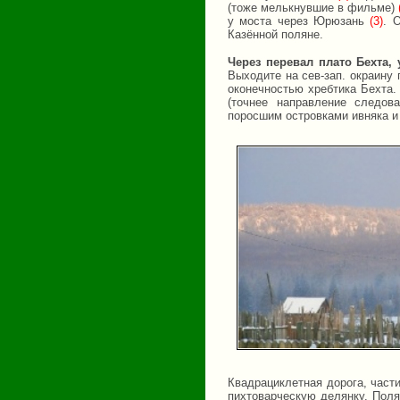
(тоже мелькнувшие в фильме)
у моста через Юрюзань
(3)
. 
Казённой поляне.
Через перевал плато Бехта
Выходите на сев-зап. окраину
оконечностью хребтика Бехта.
(точнее направление следов
поросшим островками ивняка и
Квадрациклетная дорога, част
пихтоварческую делянку. Поля