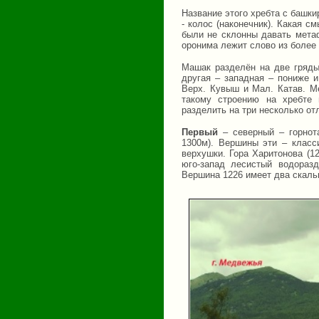
Название этого хребта с башки
- колос (наконечник). Какая 
были не склонны давать метаф
оронима лежит слово из более
Машак разделён на две гряды
другая – западная – пониже 
Верх. Кувыш и Мал. Катав. М
такому строению на хребте
разделить на три несколько от
Первый
– северный – горнот
1300м).
Вершины эти – класс
верхушки. Гора Харитонова (1
юго-запад лесистый водораз
Вершина 1226 имеет два скальн