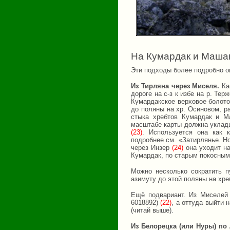
На Кумардак и Машак
Эти подходы более подробно о
Из Тирляна через Миселя.
Как
дороге на с-з к избе на р. Те
Кумардакское верховое болото
до поляны на хр. Осиновом, р
стыка хребтов Кумардак и Ма
масштабе карты должна уклады
(23)
. Используется она как 
подробнее см. «Затирлянье. Но
через Инзер
(24)
она уходит н
Кумардак, по старым покосным
Можно несколько сократить п
азимуту до этой поляны на хр
Ещё подвариант. Из Миселей 
6018892)
(22)
, а оттуда выйти
(читай выше).
Из Белорецка (или Нуры) по