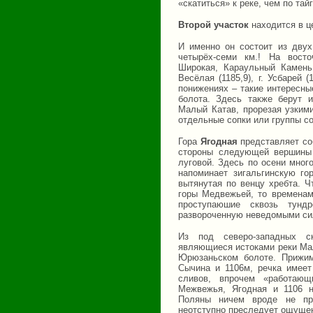
«скатиться» к реке, чем по тайг
Второй участок
находится в ц
И именно он состоит из двух
четырёх-семи км.! На вост
Широкая, Караульный Камень (
Весёлая (1185,9), г. Усбарей (
понижениях – такие интересн
болота. Здесь также берут и
Малый Катав, прорезая узким
отдельные сопки или группы со
Гора
Ягодная
представляет соб
стороны следующей вершины –
луговой. Здесь по осени много
напоминает зигальгинскую го
вытянутая по венцу хребта. Ч
горы Медвежьей, то временам
проступаюшие сквозь тунд
развороченную неведомыми си
Из под северо-западных с
являющиеся истоками реки Мал
Юрюзаньском болоте. Прижи
Сычина и 1106м, речка имеет
сливов, впрочем «работаю
Межвежья, Ягодная и 1106 н
Поляны ничем вроде не при
неотступно преследует ощущен