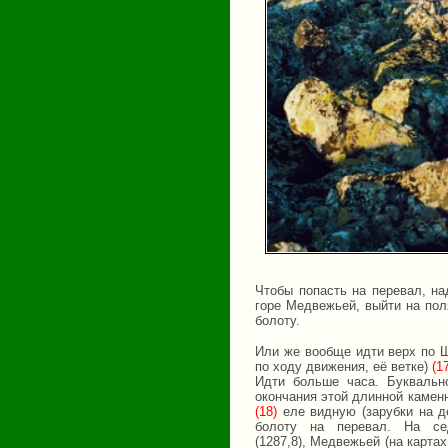
Чтобы попасть на перевал, н
горе Медвежьей, выйти на поля
болоту.
Или же вообще идти верх по Ш
по ходу движения, её ветке)
(1
Идти больше часа. Буквальн
окончания этой длинной камен
(18)
еле видную (зарубки на д
болоту на перевал. На с
(1287,8), Медвежьей (на картах