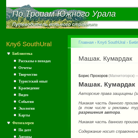
Пе
ос
По Тропам Южного Урала
По Тропам Южного Урала
со
Путеводитель вольного странника
Путеводитель вольного странника
Главное меню
Главная
›
Клуб SouthUral
›
Библ
Клуб SouthUral
Библиотека
Вы здесь
Машак. Кумардак
Рассказы о походах
Отчеты
Творчество
Борис Прохоров
(Магнитогорск) 
Туристский опыт
Машак. Кумардак
Краеведение
Авторские права защищены (з
Видео
События
Никакая часть данного произв
(в том числе и рекламы ту
Экология
разрешения автора
.
Карты
Никакая часть данного произ
Фотогалерея
По дате
Содержание носит справочно-
Авторы