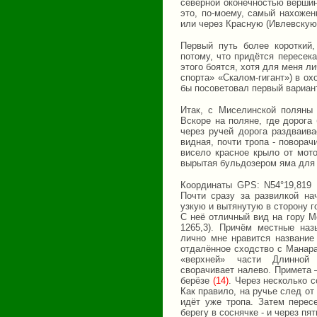
северной оконечностью вершин
это, по-моему, самый нахоже
или через Красную (Ивлевскую
Первый путь более короткий,
потому, что придётся пересек
этого боятся, хотя для меня л
спорта» «Скалом-гигант») в ох
бы посоветовал первый вариан
Итак, с Миселинской поляны 
Вскоре на поляне, где дорога
через ручей дорога раздваива
видная, почти тропа - поворач
висело красное крыло от мото
вырытая бульдозером яма для 
Координаты GPS: N54°19,819 
Почти сразу за развилкой на
узкую и вытянутую в сторону г
С неё отличный вид на гору М
1265,3). Причём местные наз
лично мне нравится название
отдалённое сходство с Манар
«верхней» части Длинной
сворачивает налево. Примета 
берёзе
(14)
. Через несколько 
Как правило, на ручье след о
идёт уже тропа. Затем перес
берегу в соснячке - и через пя