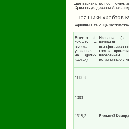
Ещё вариант: до пос. Тюлюк и
Юрюзань до деревни Александ
Тысячники хребтов К
Вершины в таблице расположен
Высота (в
Название (в 
скобках –
названия
высота,
незафиксиро
указанная
картах, примен
на других
населени
картах)
встреченные в л
1113,3
1069
1318,2
Большой Кумард