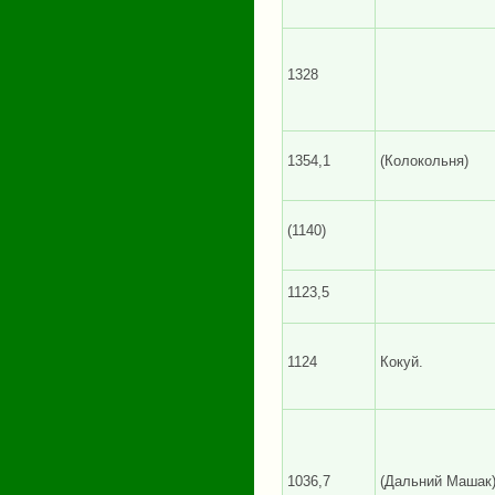
1328
1354,1
(Колокольня)
(1140)
1123,5
1124
Кокуй.
1036,7
(Дальний Машак)