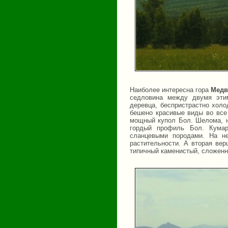
Наиболее интересна гора
Медв
седловина между двумя этим
деревца, беспристрастно холо
бешено красивые виды во все 
мощный купол Бол. Шелома, на
гордый профиль Бол. Кумар
сланцевыми породами. На не
растительности. А вторая вер
типичный каменистый, сложен