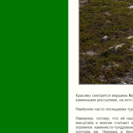
Красиво смотрится вершина
К
каменными россыпями, на юго-з
Наиболее часто посещаема ту
Наверное, потому, что её на
масштаба и многие считают е
огромное каменисто-тундрово
полтора км. Черника и бру