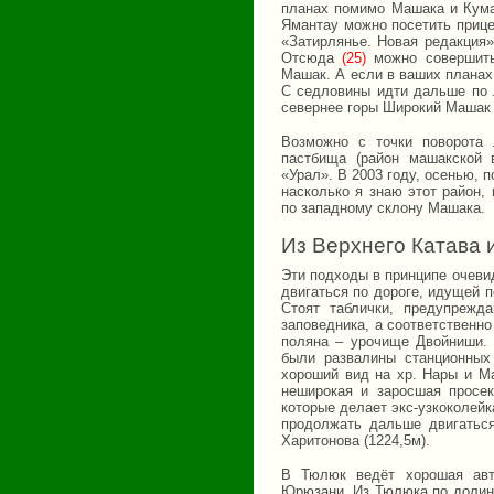
планах помимо Машака и Кумар
Ямантау можно посетить прице
«Затирлянье. Новая редакция»
Отсюда
(25)
можно совершить
Машак. А если в ваших планах
С седловины идти дальше по 
севернее горы Широкий Машак (
Возможно с точки поворота
пастбища (район машакской 
«Урал». В 2003 году, осенью, 
насколько я знаю этот район,
по западному склону Машака.
Из Верхнего Катава 
Эти подходы в принципе очеви
двигаться по дороге, идущей п
Стоят таблички, предупрежд
заповедника, а соответственно
поляна – урочище Двойниши. 
были развалины станционных 
хороший вид на хр. Нары и Ма
неширокая и заросшая просе
которые делает экс-узкоколейк
продолжать дальше двигаться
Харитонова (1224,5м).
В Тюлюк ведёт хорошая авт
Юрюзани. Из Тюлюка по долин