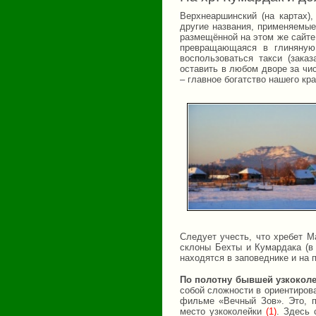
Верхнеаршинский (на картах)
другие названия, применяемые
размещённой на этом же сайте.
превращающаяся в глиняную
воспользоваться такси (зака
оставить в любом дворе за чи
– главное богатство нашего кр
Следует учесть, что хребет М
склоны Бехты и Кумардака (в 
находятся в заповеднике и на
По полотну бывшей узкоколе
собой сложности в ориентиров
фильме «Вечный Зов». Это, п
место узкоколейки
(1)
. Здесь 