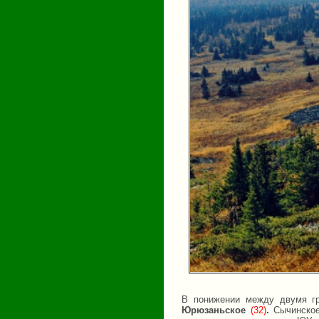
В понижении между двумя г
Юрюзаньское
(32)
.
Сычинское