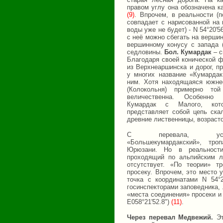
правом углу она обозначена к
(9)
. Впрочем, в реальности 
совпадает с нарисованной на 
воды уже не будет) - N 54°20'5
с неё можно сбегать на верши
вершинному конусу с запада 
седловины.
Бол. Кумардак
– 
Благодаря своей конической ф
из Верхнеаршинска и дорог, п
у многих название «Кумардак
ним. Хотя находящаяся южне
(Колокольня) примерно т
величественна. Особенно
Кумардак с Малого, ко
представляет собой цепь ска
древние лиственницы, возрасто
С перевала, усл
«Большекумардакский», тро
Юрюзани. Но в реальност
проходящий по альпийским л
отсутствует. «По теории» т
просеку. Впрочем, это место 
точка с координатами N 54°2
госинспекторами заповедника,
«места соединения» просеки и 
E058°21'52.8")
(11)
.
Через перевал Медвежий.
Эт