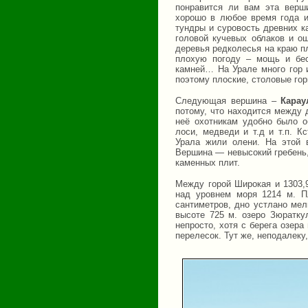
понравится ли вам эта верш
хорошо в любое время года и
тундры и суровость древних к
головой кучевых облаков и о
деревья редколесья на краю п
плохую погоду – мощь и бес
камней… На Урале много гор 
поэтому плоские, столовые го
Следующая вершина –
Карау
потому, что находится между 
неё охотникам удобно было о
лоси, медведи и т.д и т.п. К
Урала жили олени. На этой 
Вершина — невысокий гребень
каменных плит.
Между горой Широкая и 1303,
над уровнем моря 1214 м. П
сантиметров, дно устлано мел
высоте 725 м. озеро Зюратку
непросто, хотя с берега озер
перелесок. Тут же, неподалеку