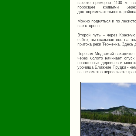
высоте примерно 1130 м. на
поросшее кривыми бе
достопримечательность район
Можно подняться и по лесисто
все стороны.
Второй путь – через Красную
счёте, вы оказываетесь на то
притока реки Терженка. Здесь
Перевал Медвежий находится у
через болото начинает спус
поваленных деревьев и много
урочища Ближние Прудки - не
вы незаметно пересекаете гра