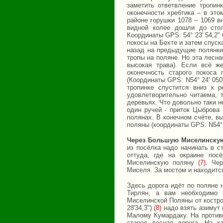
заметить ответвление тропин
оконечности хребтика – в эт
районе горушки 1078 – 1069 в
видной колее дошли до стол
Координаты GPS: 54° 23' 54,2" 
покосы на Бехте и затем спуск
назад на предыдущие полянки
тропы на поляне. Но эта лесна
высокая трава). Если всё 
оконечность старого покоса
(Координаты GPS: N54° 24' 050
тропинке спустится вниз к 
удовлетворительно читаема, 
деревьях. Что довольно таки 
один ручей - приток Цыбров
полянах. В конечном счёте, вы
поляны (координаты GPS: N54° 
Через Большую Миселинскую
из посёлка надо начинать в 
оттуда, где на окраине пос
Миселинскую поляну
(7)
. Че
Миселя. За мостом и находитс
Здесь дорога идёт по поляне 
Тирлян, а вам необходимо 
Миселинской Поляны от костро
28'34,3")
(8)
надо взять азимут 
Малому Кумардаку. На против
старая лесная дорога. На к