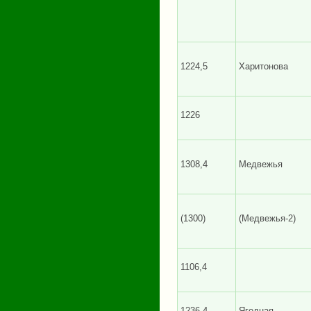
1224,5
Харитонова
1226
1308,4
Медвежья
(1300)
(Медвежья-2)
1106,4
1236,4
Ягодная