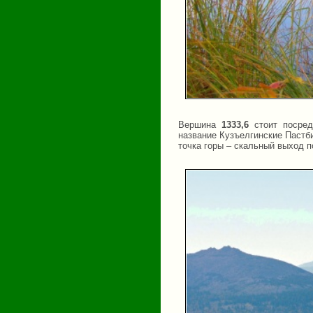
Вершина
1333,6
стоит посреди
название Кузъелгинские Пастб
точка горы – скальный выход п