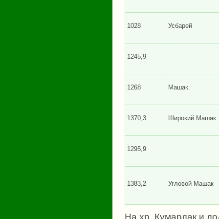
1028
Усбарей
1245,9
1268
Машак.
1370,3
Широкий Машак
1295,9
1383,2
Угловой Машак
На хр. Кумардак и д