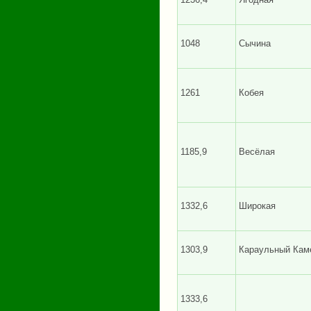
1048
Сычина
1261
Кобея
1185,9
Весёлая
1332,6
Широкая
1303,9
Караульный Кам
1333,6