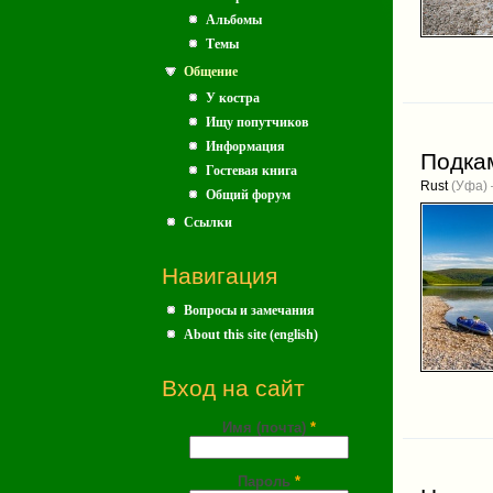
Альбомы
Темы
Общение
У костра
Ищу попутчиков
Информация
Подкам
Гостевая книга
Rust
(Уфа) 
Общий форум
Ссылки
Навигация
Вопросы и замечания
About this site (english)
Вход на сайт
Имя (почта)
*
Пароль
*