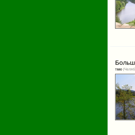
Больша
тмю
(Челяб