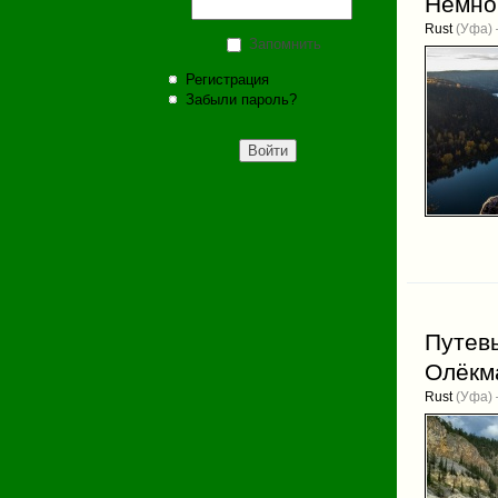
Немног
Rust
(Уфа) 
Запомнить
Регистрация
Забыли пароль?
Путевы
Олёкма
Rust
(Уфа) 