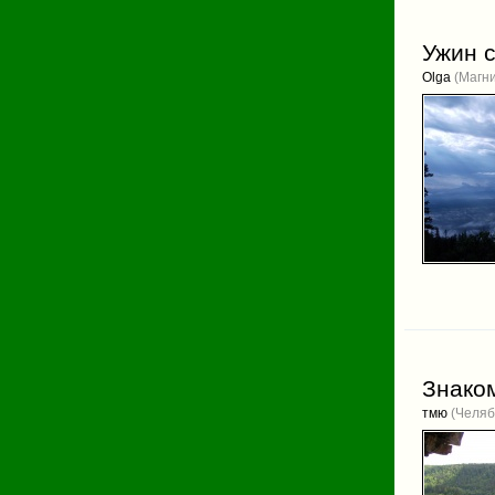
Ужин 
Olga
(Магни
Знако
тмю
(Челяб