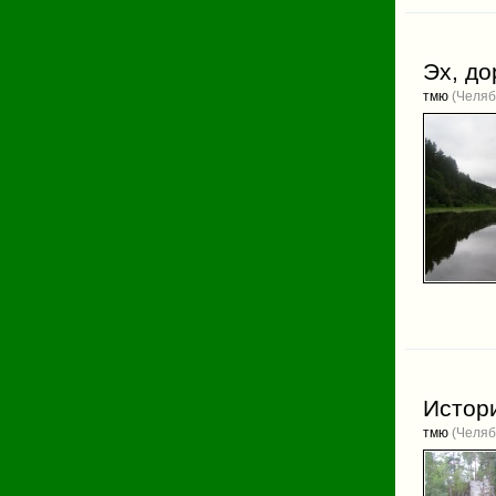
Эх, до
тмю
(Челяб
Истор
тмю
(Челяб