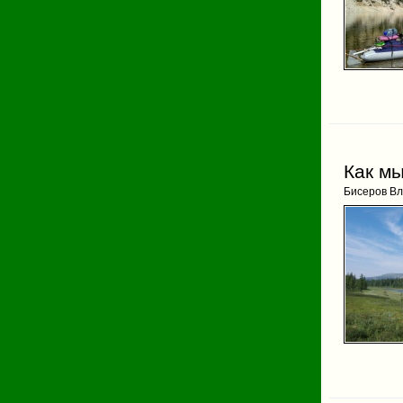
Как м
Бисеров В