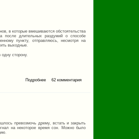
анов, в которые вмешиваются обстоятельства
ла после длительных раздумий о способе
енному пункту, отправляюсь, несмотря на
тить выходные.
в одну сторону.
Подробнее
62 комментария
о Ужин с видом на
Тюлюк
ишлось превозмочь дрему, встать и закрыть
гнал на некоторое время сон. Можно было
цию.