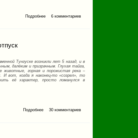
Подробнее
о Бахмур. Октябрь 2024.
6 комментариев
отпуск
ной Тунгуске возникли лет 5 назад, и в
ным, далёким и призрачным. Глухая тайга,
е животные, горная и порожистая река –
. И вот, когда я наконец-то «созрел», то
чить её характер, просто ломанулся в
Подробнее
о Подкаменная Тунгуска
30 комментариев
2019 или как я провел
свой отпуск