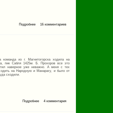
Подробнее
16 комментариев
о Путевые записки с
горного похода по Кодару
и сплава по рекам Чара и
Олёкма 2017 г.
а команда из г. Магнитогорска ходила на
а, пик Сабля 1425м. Б. Прохоров все это
стил наверное уже неважно. А меня с тех
ходить на Народную и Манарагу, и было от
туда сходили.
Подробнее
о Как мы на Манарагу
4 комментария
ходили