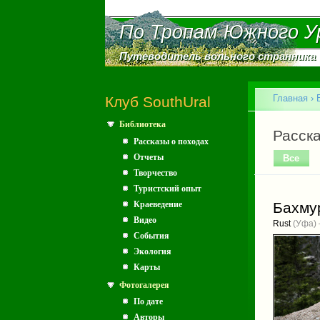
По Тропам Южного У
По Тропам Южного У
Путеводитель вольного странника
Путеводитель вольного странника
Главное меню
Главная
›
Клуб SouthUral
Библиотека
Вы зд
Главн
Расска
Рассказы о походах
Отчеты
Все
(акт
Творчество
Туристский опыт
Краеведение
Бахмур
Видео
Rust
(Уфа) 
События
Экология
Карты
Фотогалерея
По дате
Авторы