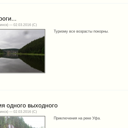
роги...
инск) — 02.03.2016
Туризму все возрасты покорны.
ия одного выходного
инск) — 02.03.2016
Приключения на реке Уфа.