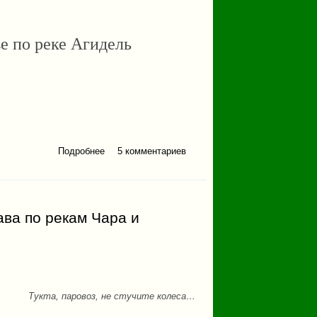
е по реке Агидель
Подробнее
о Немного о сплаве по
5 комментариев
реке Агидель
ава по рекам Чара и
Тукта, паровоз, не стучите колеса…