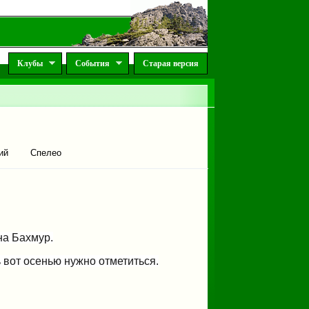
Клубы
События
Старая версия
ий
Спелео
на Бахмур.
ь вот осенью нужно отметиться.