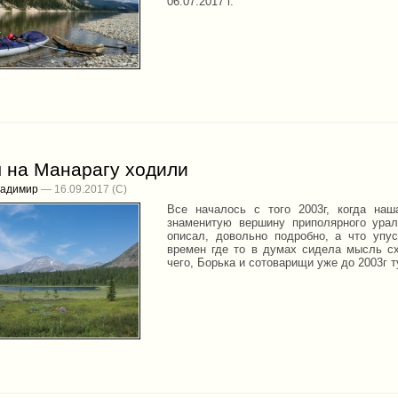
06.07.2017 г.
ы на Манарагу ходили
ладимир
— 16.09.2017
Все началось с того 2003г, когда наш
знаменитую вершину приполярного урал
описал, довольно подробно, а что упу
времен где то в думах сидела мысль с
чего, Борька и сотоварищи уже до 2003г 