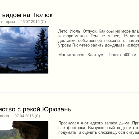
с видом на Тюлюк
тогорск) — 26.07.2016
Лето. Июль. Отпуск. Как обычно море пл
и форс-мажор. Тем не менее, 16 чис
доставки собственной персоны к намеч
угрозы Гисметео залить дождями и испор
Магнитогорск - Златоуст - Тюлюк: 400 км 
мство с рекой Юрюзань
инск) — 07.04.2016
Проснулся я от едкого запаха дыма. Пр
все форточки. Вынужденный подъем ото
подумать, и оценить сложившуюся ситуа