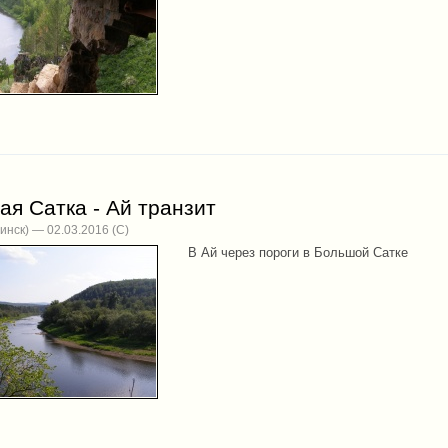
я Сатка - Ай транзит
инск) — 02.03.2016
В Ай через пороги в Большой Сатке