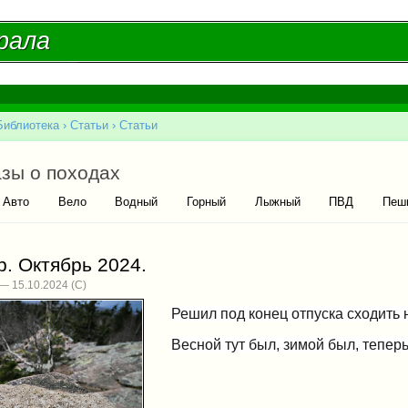
Перейти к
основному
рала
рала
содержанию
Библиотека
›
Статьи
›
Статьи
есь
ые вкладки
зы о походах
ивная вкладка)
Авто
Вело
Водный
Горный
Лыжный
ПВД
Пеш
. Октябрь 2024.
— 15.10.2024
Решил под конец отпуска сходить 
Весной тут был, зимой был, тепер