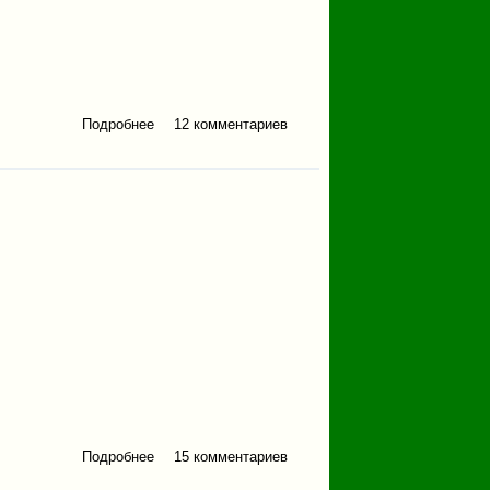
Подробнее
12 комментариев
о Знакомство с рекой
Юрюзань
Подробнее
15 комментариев
о Большая Сатка - Ай
транзит