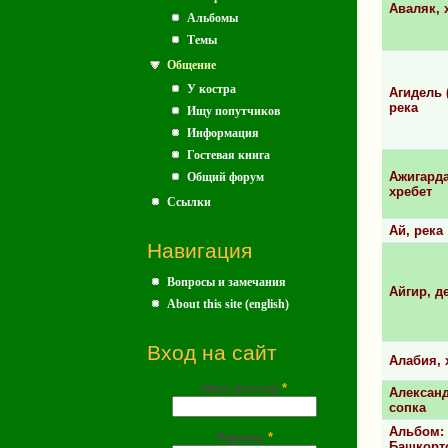
Аваляк, 
Альбомы
Темы
Общение
У костра
Агидель 
река
Ищу попутчиков
Информация
Гостевая книга
Ажигарда
Общий форум
хребет
Ссылки
Ай, река
Навигация
Вопросы и замечания
Айгир, д
About this site (english)
Вход на сайт
Алабия, 
Имя (почта)
*
Алексан
сопка
Альбом:
Пароль
*
Башкорто