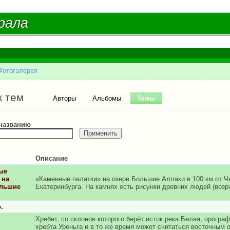
Перейти к
основному
рала
рала
содержанию
Фотогалерея
есь
ые вкладки
к тем
Авторы
Альбомы
Темы
(активная вкладка)
 названию
Описание
ые
 на
«Каменные палатки» на озере Большие Аллаки в 100 км от Ч
ольшие
Екатеринбурга. На камнях есть рисунки древних людей (возра
.
Хребет, со склонов которого берёт исток река Белая, орогра
хребта Уреньга и в то же время может считаться восточным 