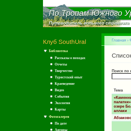
По Тропам Южного У
По Тропам Южного У
Путеводитель вольного странника
Путеводитель вольного странника
Главное меню
Главная
›
Клуб SouthUral
Библиотека
Вы зд
Главн
Списо
Рассказы о походах
Отчеты
Творчество
Поиск по
Туристский опыт
Краеведение
Видео
Тема
События
«Каменн
палатки»
Экология
озере Б
Карты
аллаки
Фотогалерея
Абзаково
По дате
Авторы