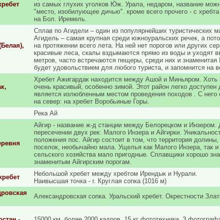
хребет
из самых глухих уголков Юж. Урала, недаром, название можно
"место, изобилующее дичью". кроме всего прочего - с хребт
на Бол. Иремель.
Сплав по Агидели – один из популярнейших туристических 
Агидель – самая крупная среди южноуральских речек, а пот
(Белая),
на протяжении всего лета. На ней нет порогов или других се
красивые леса, скалы вздымаются прямо из воды и уходят в
метров, часто встречаются пещеры, среди них и знаменитая 
будет удовольствием для любого туриста, и запомнится на в
Хребет Ажигардак находится между Ашой и Миньяром. Хоть э
к,
очень красивый, особенно зимой. Этот район легко доступен 
является излюбленным местом проведения походов . С него 
на север: на хребет Воробьиные Горы.
Река Ай
Айгир - название ж-д станции между Белорецком и Инзером. 
пересечении двух рек: Малого Инзера и Айгирки. Уникальнос
положения пос. Айгир состоит в том, что территория долины,
еревня
поселок, необычайно мала. Ущелья как Малого Инзера, так и 
сельского хозяйства мало пригодные. Сплавщики хорошо зна
знаменитым Айгирским порогам.
Небольшой хребет между хребтом Ирендык и Нурали.
хребет
Наивысшая точка - г. Круглая сопка (1016 м)
дровская
Александровская сопка. Уральский хребет. Окрестности Злат
стан -
15000 км, более 2000 кадров, 15 кг фототехники, 3 фотограф