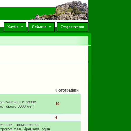
Клубы
События
Старая версия
Фотографии
елябинска в сторону
10
ст около 3000 лет)
6
фически - продолжение
отрогом Мал. Иремеля. один