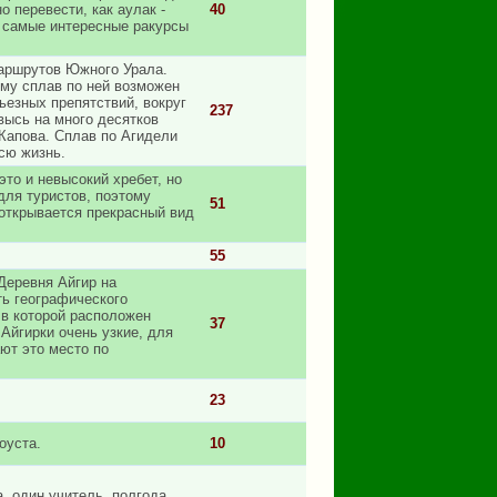
 перевести, как аулак -
40
а самые интересные ракурсы
маршрутов Южного Урала.
ому сплав по ней возможен
рьезных препятствий, вокруг
237
высь на много десятков
Капова. Сплав по Агидели
сю жизнь.
то и невысокий хребет, но
для туристов, поэтому
51
открывается прекрасный вид
55
Деревня Айгир на
ть географического
 в которой расположен
37
Айгирки очень узкие, для
ют это место по
23
оуста.
10
а, один учитель, полгода