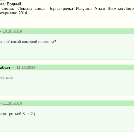
зма:
Водный
 слова:
Лемеза
сплав
Черная речка
Искушта
Атыш
Верхние Леме
атериала:
2014
 10.10.2014
супер! какой камерой снимали?
табыч
— 11.10.2014
рошкой
 11.10.2014
или третьей блэк?:)