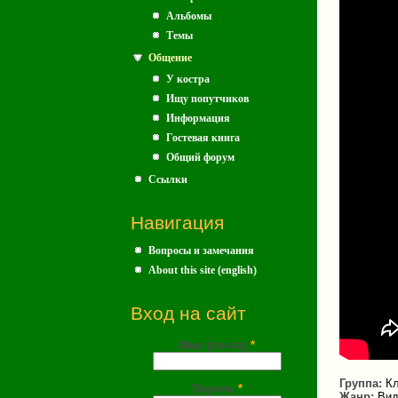
Альбомы
Темы
Общение
У костра
Ищу попутчиков
Информация
Гостевая книга
Общий форум
Ссылки
Навигация
Вопросы и замечания
About this site (english)
Вход на сайт
Имя (почта)
*
Группа:
Кл
Пароль
*
Жанр:
Вид