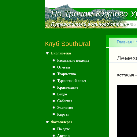
По Тропам Южного У
По Тропам Южного У
Путеводитель вольного странника
Путеводитель вольного странника
Главное меню
Главная
›
Клуб SouthUral
Библиотека
Вы зд
Лемеза
Рассказы о походах
Отчеты
Творчество
Хоттабыч
—
Туристский опыт
Краеведение
Видео
События
Экология
Карты
Фотогалерея
По дате
Авторы