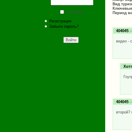
Вид тури
Ключевые
Запомнить
Период м
Регистрация
Забыли пароль?
404045
—
видео - 
Хот
Гоуп
404045
—
второй? 