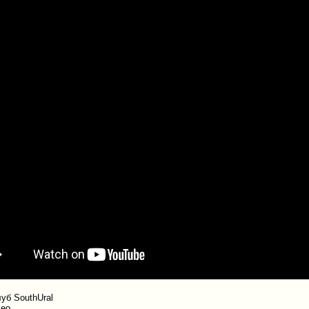
уб SouthUral
ео