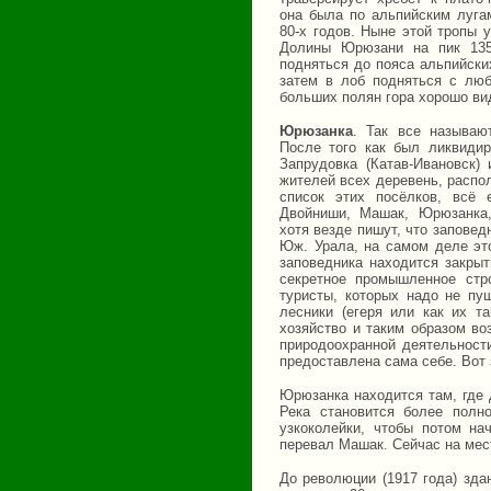
она была по альпийским луга
80-х годов. Ныне этой тропы 
Долины Юрюзани на пик 135
подняться до пояса альпийски
затем в лоб подняться с лю
больших полян гора хорошо ви
Юрюзанка
. Так все называю
После того как был ликвидир
Запрудовка (Катав-Ивановск)
жителей всех деревень, распо
список этих посёлков, всё 
Двойниши, Машак, Юрюзанка,
хотя везде пишут, что заповед
Юж. Урала, на самом деле это
заповедника находится закрыт
секретное промышленное стр
туристы, которых надо не пу
лесники (егеря или как их т
хозяйство и таким образом во
природоохранной деятельности
предоставлена сама себе. Вот 
Юрюзанка находится там, где 
Река становится более полн
узкоколейки, чтобы потом на
перевал Машак. Сейчас на мес
До революции (1917 года) зда