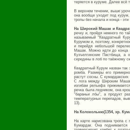
теряется в куруме. Далее всё 
В верхнем течении, выше уроч
она вообще уходит под курум,
тропы без начала и конца - эти
На Широкий Машак и Квадра
речку и, пройдя немного по та
называемый "Квадратный Кур
Курумом и, поэтому, конкретно
и перейдя небольшой переле
Машак. Можно идти до конца 
Кузъелгинские Пастбища, а 
середины в лоб по таёжному ск
Квадратный Курум назван так 
ромба. Размеры его примерно
растут сосны. С кумардакских
С лога между Широким Машак
изгибам рельефа прижимается 
речка была ледником, она кро
"бараньи лбы", а продукт р
температурных перепадов, выв
13).
На Колокольню(1354, хр. Кум
На карте нарисована тропа с
Кумардак. Она поднимается
траверсирует хребет к плато