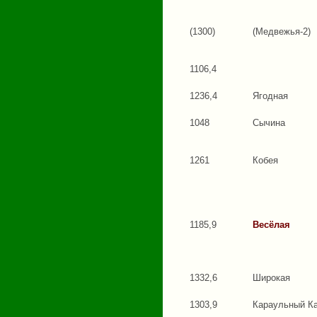
(1300)
(Медвежья-2)
1106,4
1236,4
Ягодная
1048
Сычина
1261
Кобея
1185,9
Весёлая
1332,6
Широкая
1303,9
Караульный К