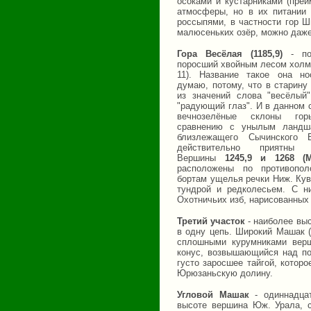
осоками и кустарниками (преи
атмосферы, но в их питании
россыпями, в частности гор Ш
малюсеньких озёр, можно даже
Гора Весёлая (1185,9)
- пол
поросший хвойным лесом холм
11). Название такое она но
думаю, потому, что в старину
из значений слова "весёлый
"радующий глаз". И в данном 
вечнозелёные склоны го
сравнению с унылым ландш
близлежащего Сычинского 
действительно приятны г
Вершины
1245,9 и 1268 (
расположены по противопо
бортам ущелья речки Ниж. Кув
тундрой и редколесьем. С н
Охотничьих изб, нарисованных 
Третий участок
- наиболее вы
в одну цепь. Широкий Машак (1
сплошными курумниками вер
конус, возвышающийся над по
густо заросшее тайгой, котор
Юрюзаньскую долину.
Угловой Машак
- одиннадца
высоте вершина Юж. Урала, 