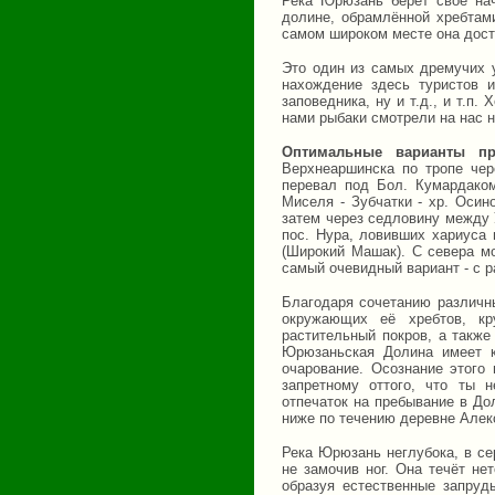
Река Юрюзань берёт своё нач
долине, обрамлённой хребтам
самом широком месте она дости
Это один из самых дремучих 
нахождение здесь туристов и
заповедника, ну и т.д., и т.п.
нами рыбаки смотрели на нас н
Оптимальные варианты п
Верхнеаршинска по тропе че
перевал под Бол. Кумардако
Миселя - Зубчатки - хр. Осин
затем через седловину между 
пос. Нура, ловивших хариуса
(Широкий Машак). С севера м
самый очевидный вариант - с 
Благодаря сочетанию различны
окружающих её хребтов, кр
растительный покров, а также
Юрюзаньская Долина имеет к
очарование. Осознание этого 
запретному оттого, что ты 
отпечаток на пребывание в До
ниже по течению деревне Алек
Река Юрюзань неглубока, в се
не замочив ног. Она течёт не
образуя естественные запруд