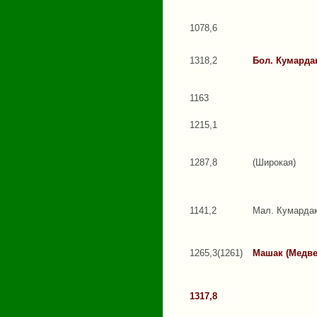
1078,6
1318,2
Бол. Кумарда
1163
1215,1
1287,8
(Широкая)
1141,2
Мал. Кумарда
1265,3(1261)
Машак (Медв
1317,8