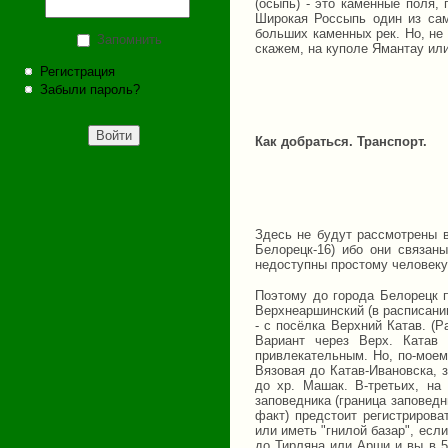
(осыпь) - это каменные поля,
Широкая Россыпь один из сам
больших каменных рек. Но, не
Запомнить
скажем, на куполе Ямантау ил
Регистрация
Забыли пароль?
Как добраться. Транспорт.
Здесь не будут рассмотрены в
Белорецк-16) ибо они связан
недоступны простому человеку
Поэтому до города Белорецк п
Верхнеаршинский (в расписани
- с посёлка Верхний Катав. (Р
Вариант через Верх. Катав
привлекательным. Но, по-моем
Вязовая до Катав-Ивановска, 
до хр. Машак. В-третьих, на
заповедника (граница заповедн
факт) предстоит регистрирова
или иметь "гнилой базар", есл
до Тирляна или Арши и вы в 5