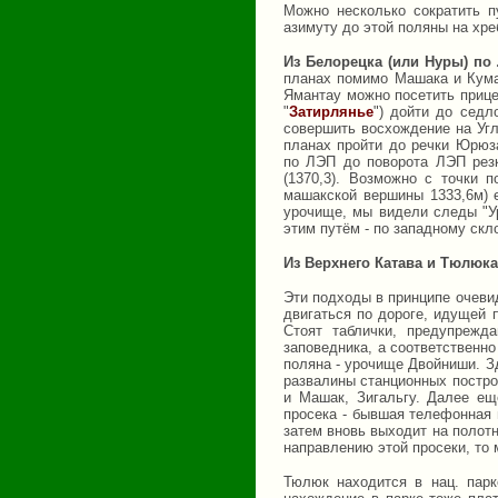
Можно несколько сократить п
азимуту до этой поляны на хр
Из Белорецка (или Нуры) по
планах помимо Машака и Кумар
Ямантау можно посетить прице
"
Затирлянье
") дойти до сед
совершить восхождение на Угл
планах пройти до речки Юрюз
по ЛЭП до поворота ЛЭП рез
(1370,3). Возможно с точки 
машакской вершины 1333,6м) е
урочище, мы видели следы "Ур
этим путём - по западному скл
Из Верхнего Катава и Тюлюка
Эти подходы в принципе очеви
двигаться по дороге, идущей 
Стоят таблички, предупрежд
заповедника, а соответственно
поляна - урочище Двойниши. Зд
развалины станционных построе
и Машак, Зигальгу. Далее ещ
просека - бывшая телефонная 
затем вновь выходит на полот
направлению этой просеки, то 
Тюлюк находится в нац. парке