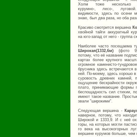
Холм тоже несколько пл
курумно-, лесо-, лугов
видимости, здесь по осени м
знаю, был два раза, но оба раз
Красиво смотрится вершина
К
хвойной тайги аккуратный ку
на юго-запад от него - группа с
Наиболее часто посещаема т
Широкая(1332,6м)
(фото 9)
потому, что её название подпи
картах более крупного масшт
огромное каменисто-тундрово
брусника здесь встречаются в
ней. По-моему, здесь хорошо в
суровость древних камней, 
ощущение бескрайности окруж
плато, принимающие формы п
беспощадность сил стихии, п
имеют такое название. Просты
звали "широкими".
Следующая вершина -
Карау
наверное, потому, что наход
Широкой и 1333,9. И с неё о
горы, на которых могли пастись
го века на высокогорных лу
вершине курумов больше, чем 