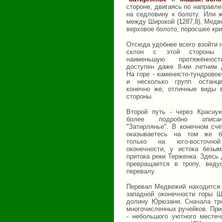
стороне, двигаясь по направл
на седловину к болоту. Или 
между Широкой (1287,8), Медве
верховое болото, поросшее кри
Отсюда удобнее всего взойти 
склон с этой стороны 
наименьшую протяжённо
доступен даже 8-ми летним 
На горе - каменисто-тундровое
и несколько групп останц
конечно же, отличные виды 
стороны.
Второй путь - через Красну
более подробно опис
"Затирлянье". В конечном счё
оказываетесь на том же б
только на юго-восточно
оконечности, у истока безым
притока реки Терженка. Здесь 
превращается в тропу, вед
перевалу.
Перевал Медвежий находится 
западной оконечности горы Ш
долину Юрюзани. Сначала тро
многочисленных ручейков. При
- небольшого уютного местеч