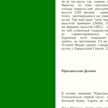
её не так круты, как, скажем,
Ямантау, но тоже протяжё
сплошь покрыты кам. россыпя
высоте 1320 метров - каме
плато, протянувшееся на сев
на км. Там ещё одна "типа" ве
(высотой примерно 1360м). Г
же вершина высотой 1383,2 - 
на ней сложенный геодезиста
из сцементированных ка
Курумные поля покрывают
хребта, на протяжении 3,5 км
Угловой Машак удобно соверш
путать с Караульной Сопкой, 1
Юрюзаньская Долина.
В основе названия "Юрюзань
Относительно первой части - ю
большой, йуреу - ходить, ер - 