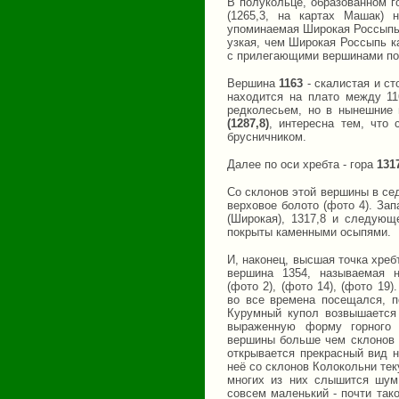
В полукольце, образованном г
(1265,3, на картах Машак) 
упоминаемая Широкая Россыпь 
узкая, чем Широкая Россыпь к
с прилегающими вершинами под
Вершина
1163
- скалистая и с
находится на плато между 11
редколесьем, но в нынешние
(1287,8)
, интересна тем, что
брусничником.
Далее по оси хребта - гора
131
Со склонов этой вершины в се
верховое болото (фото 4). За
(Широкая), 1317,8 и следующ
покрыты каменными осыпями.
И, наконец, высшая точка хреб
вершина 1354, называемая 
(фото 2), (фото 14), (фото 19
во все времена посещался, п
Курумный купол возвышается 
выраженную форму горного 
вершины больше чем склонов 
открывается прекрасный вид н
неё со склонов Колокольни те
многих из них слышится шум
совсем маленький - почти так