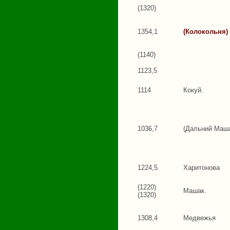
(1320)
1354,1
(Колокольня)
(1140)
1123,5
1114
Кокуй.
1036,7
(Дальний Маша
1224,5
Харитонова
(1220)
Машак.
(1320)
1308,4
Медвежья