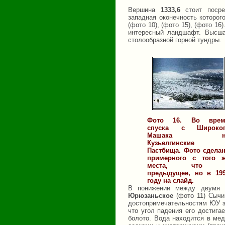
Вершина
1333,6
стоит посред
западная оконечность которог
(фото 10), (фото 15), (фото 16
интересный ландшафт. Высша
столообразной горной тундры.
Фото 16. Во врем
спуска с Широког
Машака н
Кузьелгинские
Пастбища. Фото сдела
примерного с того 
места, что 
предыдущее, но в 19
году на слайд.
В понижении между двумя 
Юрюзаньское
(фото 11) Сычи
достопримечательностям ЮУ за
что угол падения его достигае
болото. Вода находится в ме