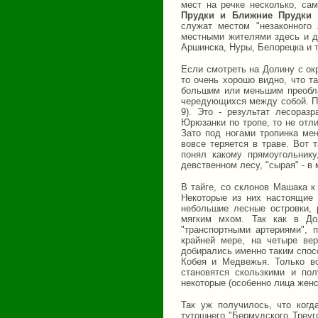
мест на речке несколько, са
Прудки и Ближние Прудки
(
служат местом "незаконного
местными жителями здесь и д
Аршинска, Нуры, Белорецка и т.
Если смотреть на Долину с о
то очень хорошо видно, что т
большим или меньшим преобла
чередующихся между собой. Пр
9). Это - результат лесораз
Юрюзанки по тропе, то не отл
Зато под ногами тропинка мен
вовсе теряется в траве. Вот 
понял какому прямоугольнику,
девственном лесу, "сырая" - в
В тайге, со склонов Машака к
Некоторые из них настоящие 
небольшие лесные островки, 
мягким мхом. Так как в До
"транспортными артериями", 
крайней мере, на четыре ве
добирались именно таким спосо
Кобея и Медвежья. Только в
становятся скользкими и по
некоторые (особенно лица женс
Так уж получилось, что когд
тутошнего "Бермудского Треуг