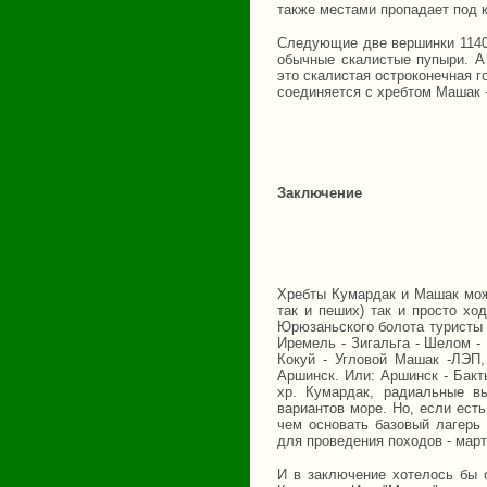
также местами пропадает под 
Следующие две вершинки 1140 
обычные скалистые пупыри. 
это скалистая остроконечная г
соединяется с хребтом Машак -
Заключение
Хребты Кумардак и Машак мож
так и пеших) так и просто хо
Юрюзаньского болота туристы 
Иремель - Зигальга - Шелом -
Кокуй - Угловой Машак -ЛЭП,
Аршинск. Или: Аршинск - Бакт
хр. Кумардак, радиальные в
вариантов море. Но, если ест
чем основать базовый лагерь
для проведения походов - март,
И в заключение хотелось бы о