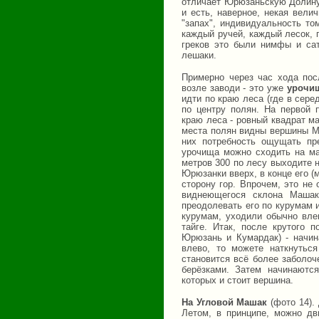
отличает Юрюзаньскую Долину 
и есть, наверное, некая вели
"запах", индивидуальность т
каждый ручей, каждый лесок, 
греков это были нимфы и сат
лешаки.
Примерно через час хода пос
возле заводи - это уже
урочи
идти по краю леса (где в сере
по центру полян. На первой п
краю леса - ровный квадрат ма
места полян видны вершины Ма
них потребность ощущать пр
урочища можно сходить на ма
метров 300 по лесу выходите 
Юрюзанки вверх, в конце его (
сторону гор. Впрочем, это не
виднеющегося склона Машак
преодолевать его по курумам 
курумам, уходили обычно вле
тайге. Итак, после крутого
Юрюзань и Кумардак) - начин
влево, то можете наткнутьс
становится всё более заболоч
берёзками. Затем начинаютс
которых и стоит вершина.
На Угловой Машак
(фото 14).
Летом, в принципе, можно дв