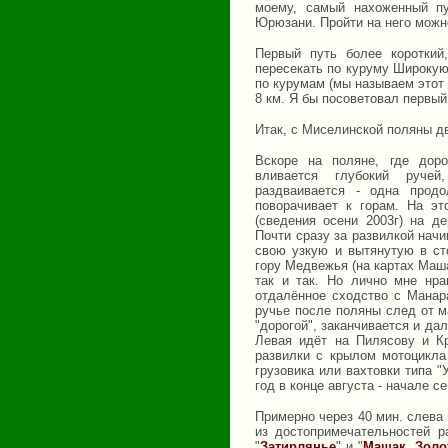
моему, самый нахоженный п
Юрюзани. Пройти на него можн
Первый путь более короткий
пересекать по куруму Широкую 
по курумам (мы называем этот 
8 км. Я бы посоветовал первый
Итак, с Миселинской поляны дв
Вскоре на поляне, где дор
вливается глубокий руче
раздваивается - одна прод
поворачивает к горам. На эт
(сведения осени 2003г) на д
Почти сразу за развилкой начи
свою узкую и вытянутую в ст
гору Медвежья (на картах Маша
так и так. Но лично мне нра
отдалённое сходство с Манар
ручье после поляны след от 
"дорогой", заканчивается и да
Левая идёт на Пилясову и К
развилки с крылом мотоцикла
грузовика или вахтовки типа "
год в конце августа - начале с
Примерно через 40 мин. слева
из достопримечательностей 
"
Затирлянье
" и "
Машак. Золо