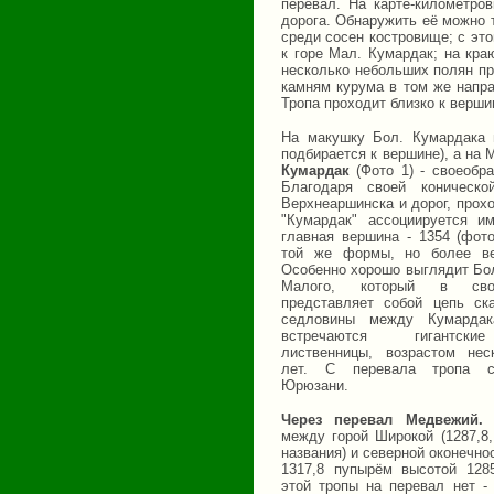
перевал. На карте-километро
дорога. Обнаружить её можно т
среди сосен костровище; с это
к горе Мал. Кумардак; на кра
несколько небольших полян пр
камням курума в том же напра
Тропа проходит близко к верши
На макушку Бол. Кумардака 
подбирается к вершине), а на
Кумардак
(Фото 1) - своеобра
Благодаря своей коническ
Верхнеаршинска и дорог, прох
"Кумардак" ассоциируется 
главная вершина - 1354 (фот
той же формы, но более ве
Особенно хорошо выглядит Бо
Малого, который в св
представляет собой цепь ск
седловины между Кумарда
встречаются гигантск
лиственницы, возрастом нес
лет. С перевала тропа с
Юрюзани.
Через перевал Медвежий.
Э
между горой Широкой (1287,8,
названия) и северной оконечн
1317,8 пупырём высотой 1285
этой тропы на перевал нет - 