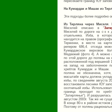
пересекаете границу ЮУ запов
На Кумардак и Машак из Тирл
Эти подходы более подробно о
Из Тирляна через Миселя
. 
Миселей описано в "
Зати
Миселей по дороге на с-з к 
отшельника. Изба, в котор
находится на правом (орографи
Терженки, в месте на карт
репером 686,4. отсюда мож
Кумардакское верховое бо
Медвежий (фото 4). А можно 
по этой дороге до поляны на 
расположенной под вершиной 10
на запад на заболоченное п
хребтов Кумардак и Машак. 
поляна не обозначена, хотя,
масштабе карты должна уклады
избы, по сведениям августа 20
восстановили лесники ЮУ запо
охотничьей избы. Использовали
граница проходит по хре
"Затирлянье"). И разрушилась
августом 2003г. Так же не сущ
В конце 80-х в районе истоков
Поэтому от поляны рациональне