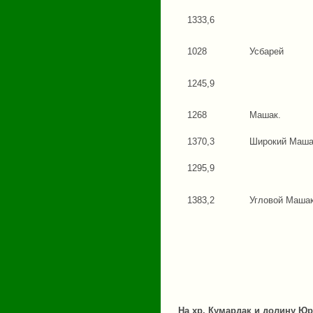
1333,6
1028
Усбарей
1245,9
1268
Машак.
1370,3
Широкий Маша
1295,9
1383,2
Угловой Маша
На хр. Кумардак и долину Ю