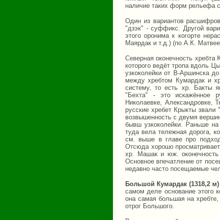
наличие таких форм рельефа с
Один из вариантов расшифровк
"дзэк" - суффикс. Другой вар
этого оронима к когорте нера
Маярдак и т.д.) (по А.К. Матвее
Северная оконечность хребта К
которого ведёт тропа вдоль Ц
узкоколейки от В-Аршинска до
между хребтом Кумардак и хр
систему, то есть хр. Бакты 
"Бехта" - это искажённое р
Николаевке, Александровке, Т
русские хребет Крыкты звали 
возвышенность с двумя вершин
бывш узкоколейки. Раньше на
туда вела тележная дорога, к
см. выше в главе про подхо
Отсюда хорошо просматриваетс
хр. Машак и юж. оконечность 
Основное впечатление от посе
недавно часто посещаемые че
Большой Кумардак (1318,2 м)
самом деле основание этого к
она самая большая на хребте,
отрог Большого.