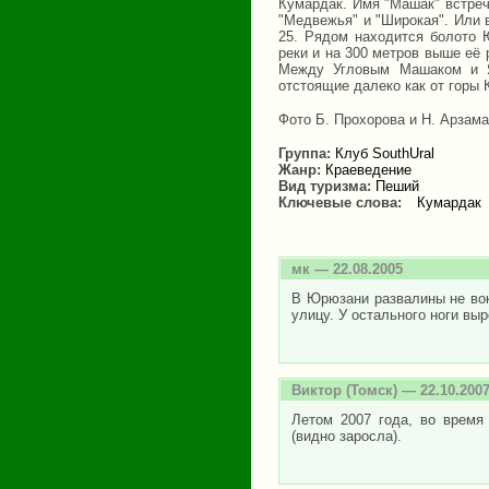
Кумардак. Имя "Машак" встреч
"Медвежья" и "Широкая". Или 
25. Рядом находится болото 
реки и на 300 метров выше её 
Между Угловым Машаком и Ям
отстоящие далеко как от горы К
Фото Б. Прохорова и Н. Арзамас
Группа:
Клуб SouthUral
Жанр:
Краеведение
Вид туризма:
Пеший
Ключевые слова:
Кумардак
мк
— 22.08.2005
В Юрюзани развалины не вок
улицу. У остального ноги выр
Виктор
(Томск) — 22.10.200
Летом 2007 года, во время
(видно заросла).