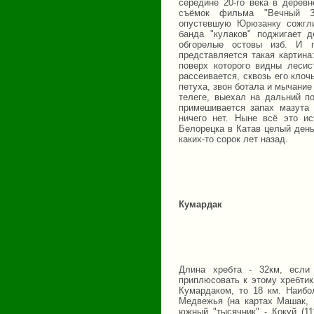
середине 20-го века в дерев
съёмок фильма "Вечный З
опустевшую Юрюзанку сожгли
банда "кулаков" поджигает 
обгорелые остовы изб. И 
представляется такая картина
поверх которого видны леси
рассеивается, сквозь его кло
петуха, звон ботала и мычание
телеге, выехал на дальний по
примешивается запах мазута 
ничего нет. Ныне всё это ис
Белорецка в Катав целый день
каких-то сорок лет назад.
Кумардак
Длина хребта - 32км, если 
приплюсовать к этому хребтик
Кумардаком, то 18 км. Наибо
Медвежья (на картах Машак, 1
южный "тысячник" - Кокуй (11