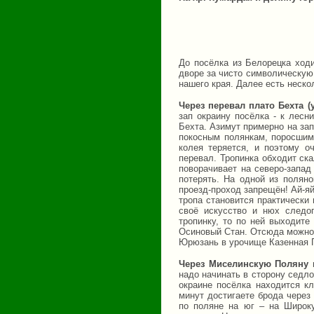
До посёлка из Белорецка ход
дворе за чисто символическую 
нашего края. Далее есть неско
Через перевал плато Бехта 
зап окраину посёлка - к лесн
Бехта. Азимут примерно на зап
покосным полянкам, поросшим 
колея теряется, и поэтому о
перевал. Тропинка обходит ск
поворачивает на северо-запад
потерять. На одной из поляно
проезд-проход запрещён! Ай-яй-
тропа становится практически
своё искусство и нюх следо
тропинку, то по ней выходит
Осиновый Стан. Отсюда можно 
Юрюзань в урочище Казенная 
Через Миселинскую Поляну 
надо начинать в сторону седл
окраине посёлка находится к
минут достигаете брода через
по поляне на юг – на Широк