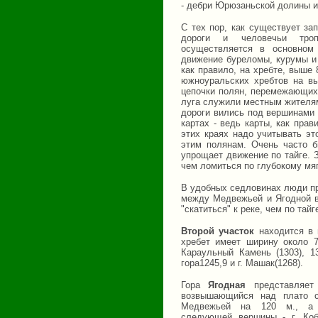
- дебри Юрюзаньской долины и
С тех пор, как существует за
дороги и человечьи тро
осуществляется в основном
движение буреломы, курумы и 
как правило, на хребте, выше 
южноуральских хребтов на вы
цепочки полян, перемежающихс
луга служили местным жителям
дороги вились под вершинами 
картах - ведь карты, как прав
этих краях надо учитывать эт
этим полянам. Очень часто б
упрощает движение по тайге. З
чем ломиться по глубокому мя
В удобных седловинах люди пр
между Медвежьей и Ягодной в
"скатиться" к реке, чем по тайг
Второй участок
находится в ц
хребет имеет ширину около 7
Караульный Камень (1303), 133
гора1245,9 и г. Машак(1268).
Гора
Ягодная
представляет 
возвышающийся над плато с
Медвежьей на 120 м., а
следующей вершины - г. Коб