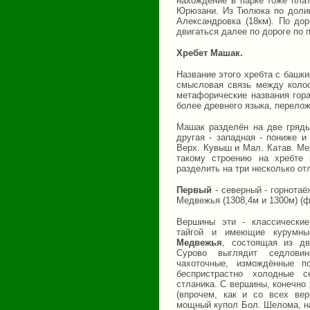
нахождение в парке тоже пла
Юрюзани. Из Тюлюка по доли
Александровка (18км). По до
двигаться далее по дороге по
Хребет Машак.
Название этого хребта с башки
смысловая связь между колос
метафорические названия гора
более древнего языка, перело
Машак разделён на две гряды
другая - западная - пониже 
Верх. Кувыш и Мал. Катав. Ме
такому строению на хребте
разделить на три несколько от
Первый
- северный - горнотаё
Медвежья (1308,4м и 1300м) (ф
Вершины эти - классические
тайгой и имеющие курумны
Медвежья
, состоящая из д
Сурово выглядит седлови
чахоточные, измождённые п
беспристрастно холодные 
стланика. С вершины, конечно
(впрочем, как и со всех ве
мощный купол Бол. Шелома, на 