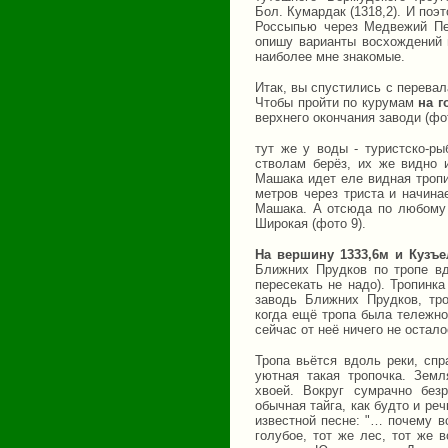
Бол. Кумардак (1318,2). И по
Россыпью через Медвежий Пер
опишу варианты восхождений 
наиболее мне знакомые.
Итак, вы спустились с перева
Чтобы пройти по курумам
на г
верхнего окончания заводи (фот
тут же у воды - туристско-ры
стволам берёз, их же видно и
Машака идет еле видная тропи
метров через триста и начина
Машака. А отсюда по любому 
Широкая (фото 9).
На вершину 1333,6м и Кузъе
Ближних Прудков по тропе в
пересекать не надо). Тропинк
заводь Ближних Прудков, тр
когда ещё тропа была тележно
сейчас от неё ничего не остало
Тропа вьётся вдоль реки, сп
уютная такая тропочка. Зем
хвоей. Вокруг сумрачно без
обычная тайга, как будто и ре
известной песне: "… почему вс
голубое, тот же лес, тот же в