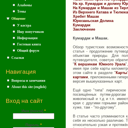
На хр. Кумардак и долину Ю
Альбомы
На Кумардак и Машак из Тир
Темы
Из Верхнего Катава и Тюлюка
Хребет Машак
Общение
Юрюзаньская Долина
Кумардак
У костра
Заключение
Ищу попутчиков
Информация
Кумардак и Машак.
Гостевая книга
Обзор туристских возможност
Общий форум
статья - продолжение путев
объектам природы. Для по
Ссылки
путеводителя, советую обрати
"
К вершинам Южного Урала
"
имея при себе карты километро
Навигация
этом сайте в разделе "
Карты
картами
, приложенными гипер
Вопросы и замечания
версия вышеуказанных карт.
About this site (english)
Ещё одно "типа" лирическое 
посвящённых путям-дорогам
живописный и т.д и т.п. имею
Вход на сайт
края с другими горными райо
хуже, там - "по-другому".
Имя (почта)
*
В статье часто упоминаются к
себя их несколько различаю. Т
относительно узкая и протяжё
Пароль
*