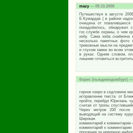
mazy
— 09.10.2008
Путешествуя в августе 200
Б.Кумардак ( в районе надпи
очищена от повалившихся 
понадобилось, обнаружил 
гос.службе охраны, о чем к
избу. Сама изба снабжена 
несколько памятных фото 
тревожные мысли на предмет
и глухом замке во всем этом
в руках. Одним словом, пл
лишним готовиться встретить
борис
(ньюдемидовбург) — 
горное озеро в седловине ме
исправление текста: от Бли
пройти, перейдя Юрюзань чу
считая от тропы спустившей
Через метров 200 после 
выводящий на систему курум
Широкая.
комментарий к комментарию 
комментарий к комментарию о
прошения за неверную инфо