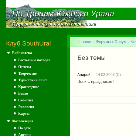
Пе
ос
По Тропам Южного Урала
По Тропам Южного Урала
со
Путеводитель вольного странника
Путеводитель вольного странника
Главное меню
Главная
›
Форумы
›
Форумы Клу
Клуб SouthUral
Библиотека
Вы здесь
Без темы
Рассказы о походах
Отчеты
Творчество
Андрей
— 14.02.2003
Туристский опыт
Всех с праздником!
Краеведение
Видео
События
Экология
Карты
Фотогалерея
По дате
Авторы