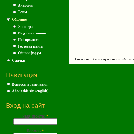
Альбомы
Темы
Общение
У костра
Ищу попутчиков
Информация
Гостевая книга
Общий форум
Внимание! Вся информация на сайте явл
Ссылки
Навигация
Вопросы и замечания
About this site (english)
Вход на сайт
Имя (почта)
*
Пароль
*