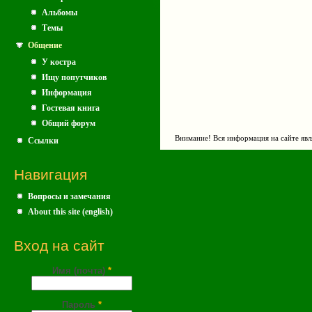
Альбомы
Темы
Общение
У костра
Ищу попутчиков
Информация
Гостевая книга
Общий форум
Внимание! Вся информация на сайте явл
Ссылки
Навигация
Вопросы и замечания
About this site (english)
Вход на сайт
Имя (почта)
*
Пароль
*