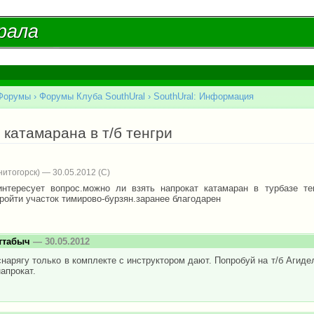
Перейти к
основному
рала
рала
содержанию
Форумы
›
Форумы Клуба SouthUral
›
SouthUral: Информация
есь
 катамарана в т/б тенгри
нитогорск) — 30.05.2012
интересует вопрос.можно ли взять напрокат катамаран в турбазе те
ройти участок тимирово-бурзян.заранее благодарен
ттабыч
— 30.05.2012
снарягу только в комплекте с инструктором дают. Попробуй на т/б Агиде
апрокат.