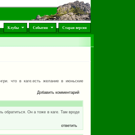
Клубы
События
Старая версия
нгри. что в каге.есть желание в июньские
Добавить комментарий
ль обратиться. Он а тоже в каге. Там вроде
ответить