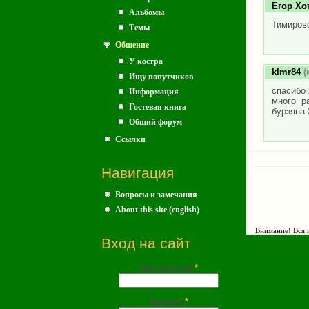
Егор Хо
Альбомы
Тимирово
Темы
Общение
У костра
klmr84
(
Ищу попутчиков
спасибо 
Информация
много р
Гостевая книга
бурзяна-
Общий форум
Ссылки
Навигация
Вопросы и замечания
About this site (english)
Внимание! Вся и
Вход на сайт
Имя (почта)
*
Пароль
*