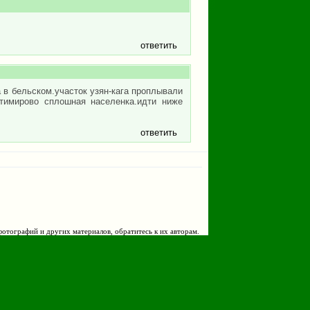
ответить
 в бельском.участок узян-кага проплывали
-тимирово сплошная населенка.идти ниже
ответить
фотографий и других материалов, обратитесь к их авторам.