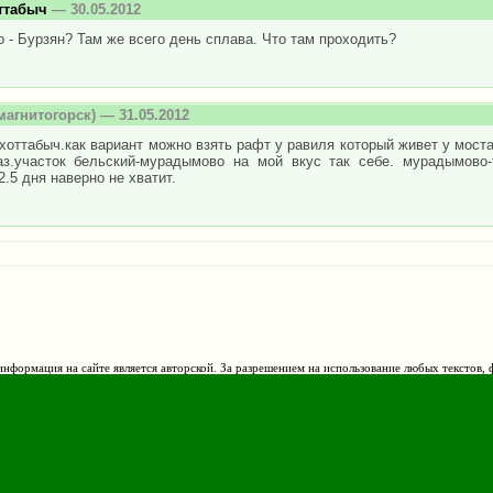
ттабыч
— 30.05.2012
 - Бурзян? Там же всего день сплава. Что там проходить?
магнитогорск) — 31.05.2012
хоттабыч.как вариант можно взять рафт у равиля который живет у моста
аз.участок бельский-мурадымово на мой вкус так себе. мурадымово
2.5 дня наверно не хватит.
нформация на сайте является авторской. За разрешением на использование любых текстов, 