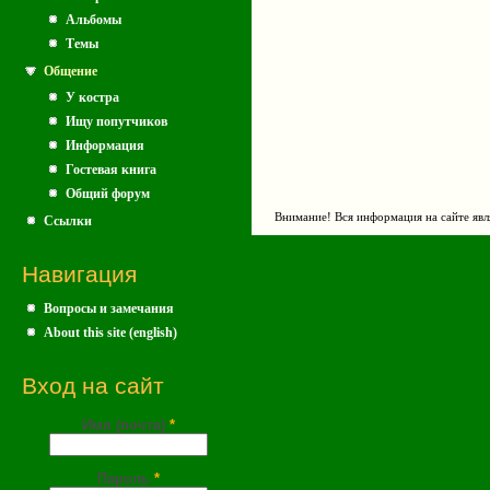
Альбомы
Темы
Общение
У костра
Ищу попутчиков
Информация
Гостевая книга
Общий форум
Внимание! Вся информация на сайте явл
Ссылки
Навигация
Вопросы и замечания
About this site (english)
Вход на сайт
Имя (почта)
*
Пароль
*