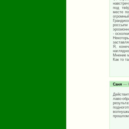
навстреч
под твё
месте по
огромный
Грандио
россыпи
эрозионн
- осколк
Некоторы
заставля
Я, коне
наглядно
Мнение м
Как то та
Саня
— 0
Действит
лаво-об
результ
подного
волнушки
прошлом 