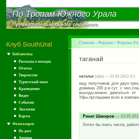
Пе
ос
По Тропам Южного Урала
По Тропам Южного Урала
со
Путеводитель вольного странника
Путеводитель вольного странника
Главное меню
Главная
›
Форумы
›
Форумы Клу
Клуб SouthUral
Библиотека
Вы здесь
таганай
Рассказы о походах
Отчеты
Творчество
наталья
(уфа) — 23.05.2012
Туристский опыт
ищу попутчиков для двух-трехд
домиках 200 р.в сут. с чел,с
Краеведение
выходы,можно двигаться от
Видео
Уфы,прглашаем всех в компан
События
Экология
Карты
Ринат Шакиров
— 23.05.201
Фотогалерея
Хотел бы знать числа, работ
По дате
Авторы