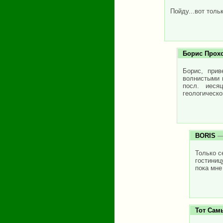
Пойду...вот толь
Борис Прох
Борис, прив
волнистыми 
посл. иеся
геологическо
BORIS
— 
Только с
гостиниц
пока мне
Тот Сам