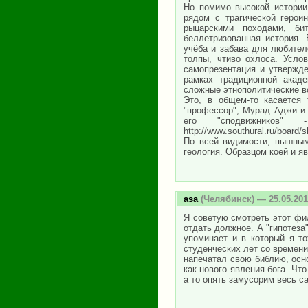
Но помимо высокой истории
рядом с трагической герои
рыцарскими походами, би
беллетризованная история.
учёба и забава для любител
толпы, чтиво охлоса. Усло
самопрезентация и утвержде
рамках традиционной акаде
сложные этнополитические во
Это, в общем-то касается 
"профессор", Мурад Аджи и 
его "сподвижников"
http://www.southural.ru/board
По всей видимости, пышным
геология. Образцом коей и я
asa
(Челябинск) — 25.05.20
Я советую смотреть этот фил
отдать должное. А "гипотеза"
упоминает и в который я т
студенческих лет со времени
напечатал свою библию, осн
как нового явления бога. Что
а то опять замусорим весь са