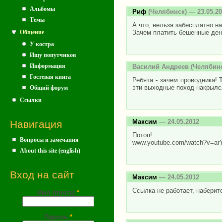
Альбомы
Риф
(Челябинск) — 23.05.2
Темы
А что, нельзя забесплатно н
Зачем платить бешенные день
Общение
У костра
Ищу попутчиков
Информация
Василий Андреев
(Челябинс
Гостевая книга
Ребята - зачем проводника! Т
эти выходные поход накрылся (
Общий форум
Ссылки
Максим
— 24.05.2012
Навигация
Потоп!:
Вопросы и замечания
www.youtube.com/watch?v=arY
About this site (english)
Вход на сайт
Максим
— 24.05.2012
Ссылка не работает, наберит
Имя (почта)
*
Пароль
*