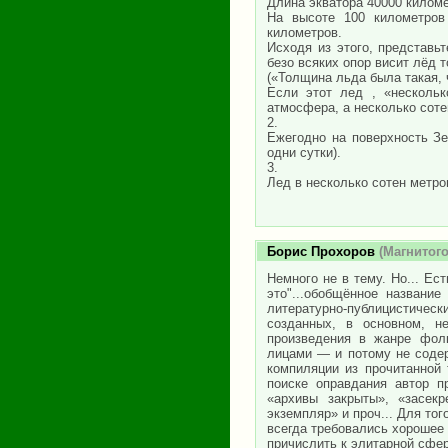
Длина экватора 40000 киломе
На высоте 100 километров
километров.
Исходя из этого, представь
безо всяких опор висит лёд 
(«Толщина льда была такая, 
Если этот лед , «несколь
атмосфера, а несколько соте
2.
Ежегодно на поверхность Зе
одни сутки).
3.
Лед в несколько сотен метро
Борис Прохоров
(Магнитого
Немного не в тему. Но... Ес
это"...обобщённое названи
литературно-публицистиче
созданных, в основном, не
произведения в жанре фолк
лицами — и потому не содер
компиляции из прочитанной
поиске оправдания автор п
«архивы закрыты», «засек
экземпляр» и проч... Для то
всегда требовались хорошее 
причислить к элитарной сфер