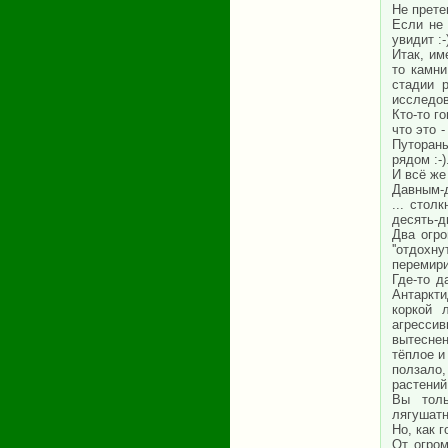
Не прете
Если не 
увидит :-
Итак, им
то камни
стадии 
исследов
Кто-то го
что это 
Путораны
рядом :-
И всё же 
Давным-да
... стол
десять-д
Два огро
''отдохн
перемири
Где-то д
Антаркт
коркой 
агрессив
вытеснен
тёплое и
ползало,
растений
Вы толь
лягушатн
Но, как г
От огро