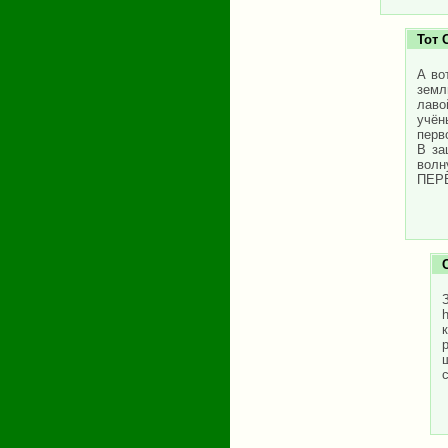
Тот
А во
земл
лаво
учён
перв
В за
вол
ПЕРЕ