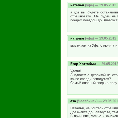
наталья
(уфа) — 29.05.2012
а где вы будете останавли
страшновато...Мы будем на 
поедем поездом до Златоуст
наталья
(уфа) — 29.05.2012
выезжаем из Уфы 6 июня,7 и 
Егор Хоттабыч
— 29.05.201
Удачи!
А вдвоем с девочкой не ст
какие соседи попадутся?
Самый опасный зверь в лесу 
asa
(Челябинск) — 29.05.20
Наталья, не бойтесь страшило
Доезжайте до Златоуста, там
В принципе, можно и заночев