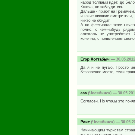
народ толпами идет, до Бело
Ключа, не заблудитесь.
Дальше - приют на Гремячем,
и какие-никакие смотрители,
никто не обидит.
А на фестивале тоже ничег
полно, с кем-нибудь рядом
алкоголь не употребляют.
конечно, с появлением спонс
Егор Хоттабыч
— 30.05.201
Да я и не пугаю. Просто и
безопасное место, если срав
asa
(Челябинск) — 30.05.20
Согласен. Но чтобы это поня
Раис
(Челябинск) — 30.05.2
Начинающим туристам страшн
костер не разжигается.