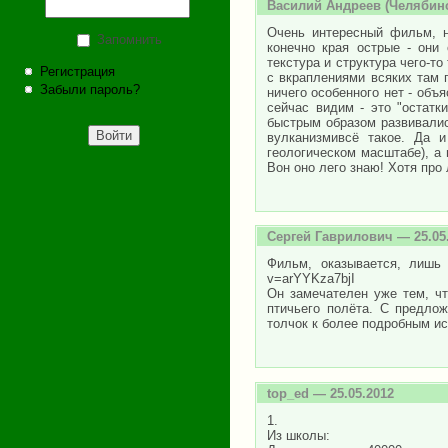
Василий Андреев
(Челябинс
Очень интересный фильм, н
Запомнить
конечно края острые - они
текстура и структура чего-т
Регистрация
с вкраплениями всяких там 
Забыли пароль?
ничего особенного нет - об
сейчас видим - это "остатк
быстрым образом развивалис
вулканизмивсё такое. Да и
геологическом масштабе), а 
Вон оно лего знаю! Хотя про 
Сергей Гаврилович
— 25.05
Фильм, оказывается, лишь 
v=arYYKza7bjI
Он замечателен уже тем, чт
птичьего полёта. С предло
толчок к более подробным и
top_ed
— 25.05.2012
1.
Из школы: