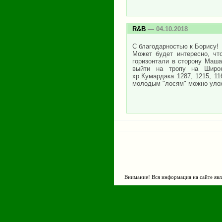
R&B
— 04.10.2018
С благодарностью к Борису!
Может будет интересно, что
горизонтали в сторону Маша
выйти на тропу на Широкую
хр.Кумардака 1287, 1215, 11
молодым "лосям" можно улож
Внимание! Вся информация на сайте явл