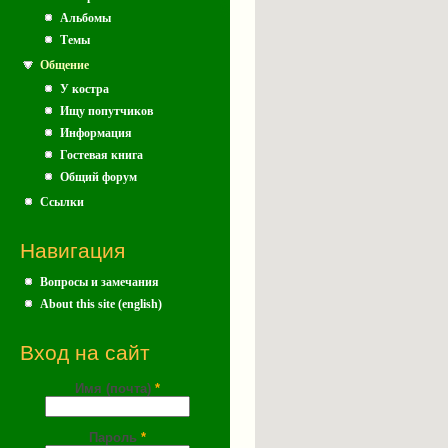
Альбомы
Темы
Общение
У костра
Ищу попутчиков
Информация
Гостевая книга
Общий форум
Ссылки
Навигация
Вопросы и замечания
About this site (english)
Вход на сайт
Имя (почта)
*
Пароль
*