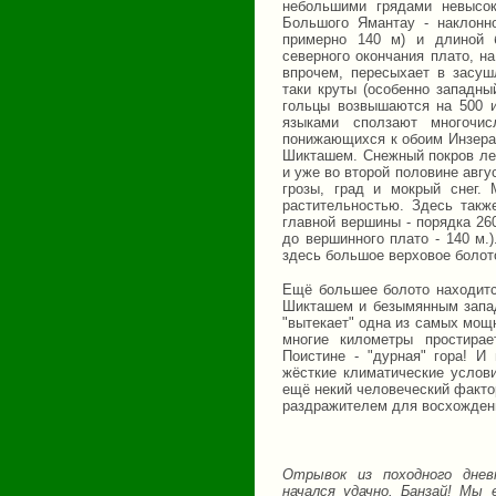
небольшими грядами невысок
Большого Ямантау - наклонно
примерно 140 м) и длиной 
северного окончания плато, на
впрочем, пересыхает в засуш
таки круты (особенно западн
гольцы возвышаются на 500 и
языками сползают многочи
понижающихся к обоим Инзера
Шикташем. Снежный покров леж
и уже во второй половине авг
грозы, град и мокрый снег.
растительностью. Здесь так
главной вершины - порядка 26
до вершинного плато - 140 м.
здесь большое верховое болот
Ещё большее болото находитс
Шикташем и безымянным запад
"вытекает" одна из самых мощ
многие километры простирае
Поистине - "дурная" гора! И 
жёсткие климатические услов
ещё некий человеческий факто
раздражителем для восхождени
Отрывок из походного дневни
начался удачно. Банзай! Мы 