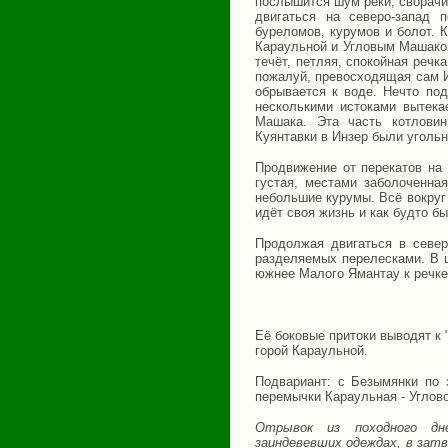
послышится шум реки, сворачи
двигаться на северо-запад 
буреломов, курумов и болот. 
Караульной и Угловым Машаком
течёт, петляя, спокойная речк
пожалуй, превосходящая сам И
обрывается к воде. Нечто по
несколькими истоками вытека
Машака. Эта часть котловин
Куянтавки в Инзер были угольн
Продвижение от перекатов на 
густая, местами заболоченна
небольшие курумы. Всё вокруг 
идёт своя жизнь и как будто бы
Продолжая двигаться в север
разделяемых перелесками. В ц
южнее Малого Ямантау к речке
Её боковые притоки выводят к 
горой Караульной.
Подвариант: с Безымянки по 
перемычки Караульная - Углов
Отрывок из походного дне
заиндевевших одеждах, в зат