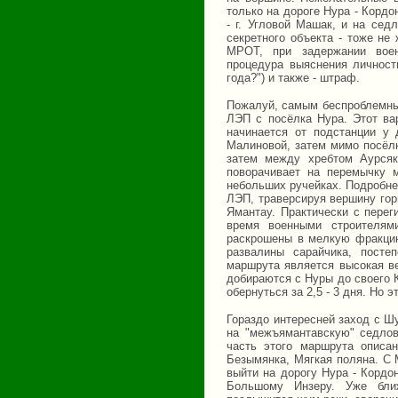
только на дороге Нура - Кордо
- г. Угловой Машак, и на сед
секретного объекта - тоже не
МРОТ, при задержании воен
процедура выяснения личност
года?") и также - штраф.
Пожалуй, самым беспроблемным
ЛЭП с посёлка Нура. Этот ва
начинается от подстанции у
Малиновой, затем мимо посёлк
затем между хребтом Аурсяк
поворачивает на перемычку 
небольших ручейках. Подробнее
ЛЭП, траверсируя вершину гор
Ямантау. Практически с перег
время военными строителям
раскрошены в мелкую фракцию
развалины сарайчика, посте
маршрута является высокая ве
добираются с Нуры до своего 
обернуться за 2,5 - 3 дня. Но
Гораздо интересней заход с Ш
на "межъямантавскую" седло
часть этого маршрута описа
Безымянка, Мягкая поляна. С 
выйти на дорогу Нура - Кордо
Большому Инзеру. Уже ближ