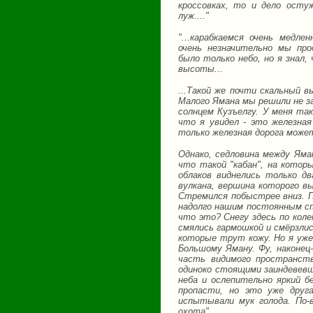
кроссовках, то и дело осту
луж...."
"...карабкаемся очень медл
очень незначительно мы про
было только небо, но я знал,
высоты...
...Такой же почти скальный 
Малого Ямана мы решили не з
солнцем Кузъелгу. У меня та
что я увидел - это железная
только железная дорога может
Однако, седловина между Яма
что такой "кабан", на котор
облаков виднелись только д
вулкана, вершина которого вы
Стремился побыстрее вниз. По
надолго нашим постоянным сп
что это? Снегу здесь по коле
смялись гармошкой и смёрзлис
которые трут кожу. Но я уже
Большому Яману. Фу, наконец
часть видимого пространст
одиноко стоящими заиндевевш
неба и ослепительно яркий бе
пропасти, но это уже друг
испытывали мук голода. По-
охота".