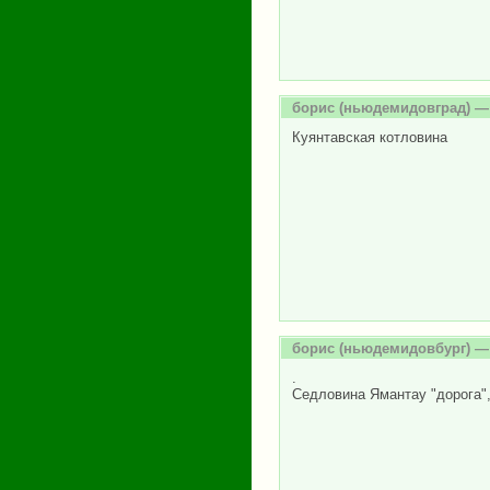
борис
(ньюдемидовград) — 
Куянтавская котловина
борис
(ньюдемидовбург) — 
.
Седловина Ямантау "дорога",