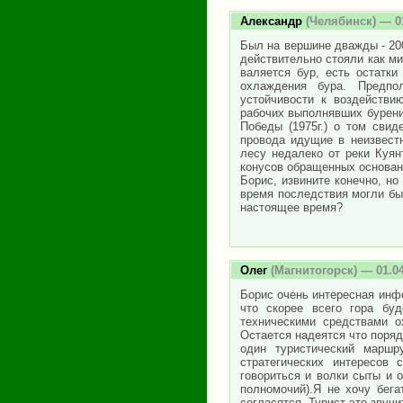
Александр
(Челябинск) — 01
Был на вершине дважды - 200
действительно стояли как м
валяется бур, есть остатк
охлаждения бура. Предпо
устойчивости к воздействи
рабочих выполнявших бурени
Победы (1975г.) о том сви
провода идущие в неизвест
лесу недалеко от реки Куян
конусов обращенных основани
Борис, извините конечно, но
время последствия могли бы
настоящее время?
Олег
(Магнитогорск) — 01.04
Борис очень интересная инфо
что скорее всего гора буд
техническими средствами о
Остается надеятся что поря
один туристический маршр
стратегических интересов 
говориться и волки сыты и 
полномочий).Я не хочу бега
согласятся. Турист-это звучи