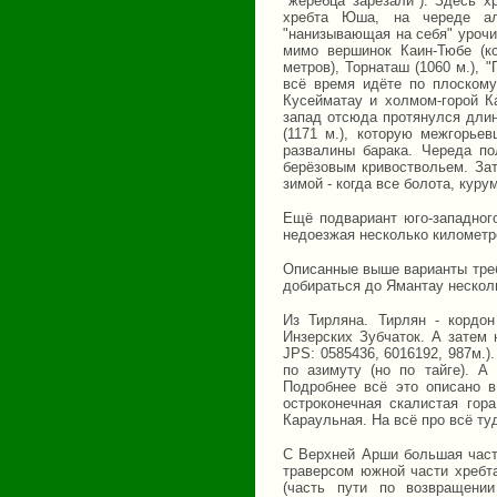
"жеребца зарезали"). Здесь 
хребта Юша, на череде аль
"нанизывающая на себя" урочи
мимо вершинок Каин-Тюбе (кс
метров), Торнаташ (1060 м.), "
всё время идёте по плоскому
Кусейматау и холмом-горой Ка
запад отсюда протянулся длин
(1171 м.), которую межгорье
развалины барака. Череда по
берёзовым кривоствольем. За
зимой - когда все болота, кур
Ещё подвариант юго-западного
недоезжая несколько километр
Описанные выше варианты треб
добираться до Ямантау нескол
Из Тирляна. Тирлян - кордо
Инзерских Зубчаток. А затем
JPS: 0585436, 6016192, 987м.
по азимуту (но по тайге). А
Подробнее всё это описано в
остроконечная скалистая гор
Караульная. На всё про всё туд
С Верхней Арши большая часть
траверсом южной части хребт
(часть пути по возвращени