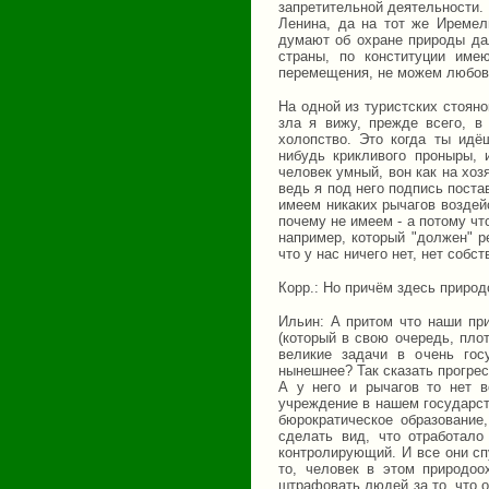
запретительной деятельности.
Ленина, да на тот же Иремел
думают об охране природы дал
страны, по конституции им
перемещения, не можем любова
На одной из туристских стоянок
зла я вижу, прежде всего, в
холопство. Это когда ты идё
нибудь крикливого проныры, 
человек умный, вон как на хоз
ведь я под него подпись поста
имеем никаких рычагов воздей
почему не имеем - а потому ч
например, который "должен" р
что у нас ничего нет, нет собс
Корр.: Но причём здесь приро
Ильин: А притом что наши пр
(который в свою очередь, пло
великие задачи в очень гос
нынешнее? Так сказать прогре
А у него и рычагов то нет в
учреждение в нашем государств
бюрократическое образование
сделать вид, что отработал
контролирующий. И все они сп
то, человек в этом природоо
штрафовать людей за то, что