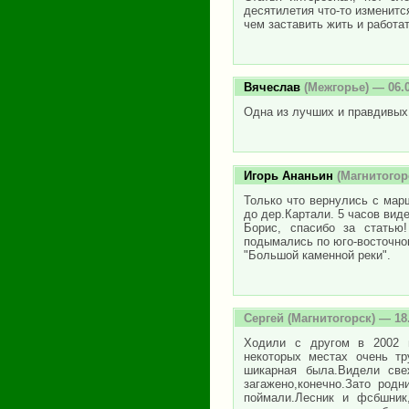
десятилетия что-то изменится
чем заставить жить и работат
Вячеслав
(Межгорье) — 06.0
Одна из лучших и правдивых 
Игорь Ананьин
(Магнитогорс
Только что вернулись с марш
до дер.Картали. 5 часов вид
Борис, спасибо за статью
подымались по юго-восточном
"Большой каменной реки".
Сергей
(Магнитогорск) — 18
Ходили с другом в 2002 го
некоторых местах очень т
шикарная была.Видели све
загажено,конечно.Зато родн
поймали.Лесник и фсбшник