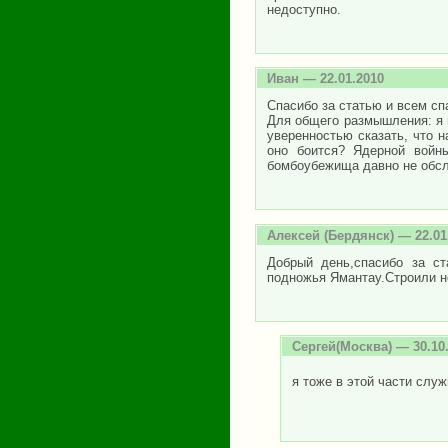
недоступно.
Иван
— 22.01.2010
Спасибо за статью и всем спа
Для общего размышления: я м
уверенностью сказать, что 
оно боится? Ядерной войн
бомбоубежища давно не обслу
Алексей
(Бердянск) — 22.01
Добрый день,спасибо за ст
подножья Ямантау.Строили не
Сергей(Москва)
— 30.10
я тоже в этой части слу