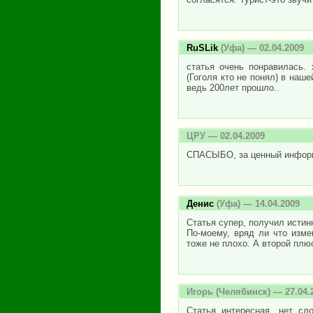
RuSLik
(Уфа) — 02.04.2009
статья очень понравилась.
(Гоголя кто не понял) в наш
ведь 200лет прошло..
ЦРУ
— 02.04.2009
СПАСЫБО, за ценный инфор
Денис
(Уфа) — 14.04.2009
Статья супер, получил истин
По-моему, вряд ли что изме
тоже не плохо. А второй плю
Игорь
(Челябинск) — 27.04.
Статья интересная, нет сл