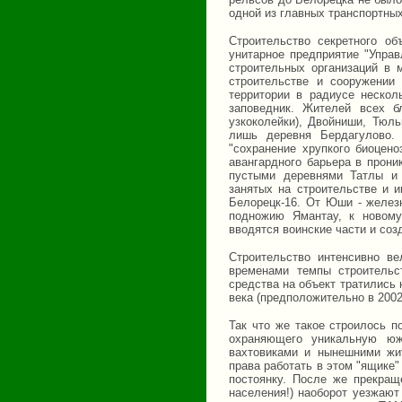
одной из главных транспортных
Строительство секретного об
унитарное предприятие "Упра
строительных организаций в
строительстве и сооружении
территории в радиусе нескол
заповедник. Жителей всех 
узкоколейки), Двойниши, Тюл
лишь деревня Бердагулово.
"сохранение хрупкого биоцен
авангардного барьера в прон
пустыми деревнями Татлы и 
занятых на строительстве и 
Белорецк-16. От Юши - желез
подножию Ямантау, к новому
вводятся воинские части и соз
Строительство интенсивно в
временами темпы строительс
средства на объект тратились
века (предположительно в 2002
Так что же такое строилось п
охраняющего уникальную юж
вахтовиками и нынешними жи
права работать в этом "ящике"
постоянку. После же прекращ
населения!) наоборот уезжают