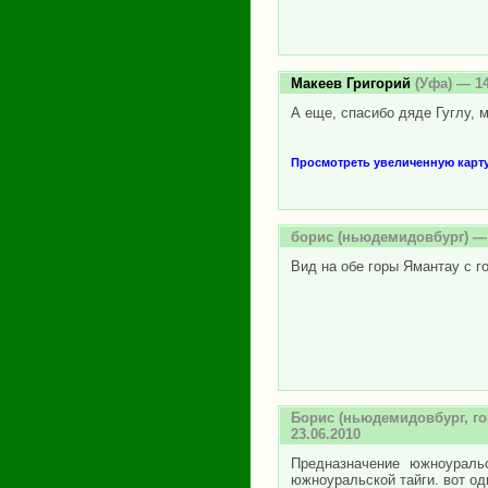
Макеев Григорий
(Уфа) — 14
А еще, спасибо дяде Гуглу, м
Просмотреть увеличенную карт
борис
(ньюдемидовбург) — 
Вид на обе горы Ямантау с г
Борис
(ньюдемидовбург, гор
23.06.2010
Предназначение южноуральс
южноуральской тайги. вот од