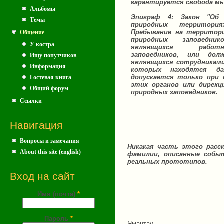
гарантируется свобода мы
Альбомы
Эпиграф 4: Закон "Об 
Темы
природных территори
Пребывание на территор
Общение
природных заповедни
У костра
являющихся работ
заповедников, или дол
Ищу попутчиков
являющихся сотрудниками
Информация
которых находятся дан
допускается только при 
Гостевая книга
этих органов или дирекц
Общий форум
природных заповедников.
Ссылки
Навигация
Вопросы и замечания
Никакая часть этого расс
About this site (english)
фамилии, описанные собы
реальных прототипов.
Вход на сайт
Имя (почта)
*
Пароль
*
Ямантау