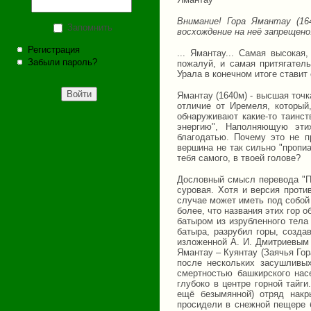
Внимание! Гора Ямантау (16
Запомнить
восхождение на неё запрещено
Регистрация
... Ямантау... Самая высокая
Забыли пароль?
пожалуй, и самая притягател
Урала в конечном итоге ставит 
Ямантау (1640м) - высшая точк
отличие от Иремеля, который
обнаруживают какие-то таинс
энергию", Наполняющую эт
благодатью. Почему это не 
вершина не так сильно "пропиа
тебя самого, в твоей голове?
Дословный смысл перевода "Пл
суровая. Хотя и версия проти
случае может иметь под собой
более, что названия этих гор 
батыром из изрубленного тела
батыра, разрубил горы, созда
изложенной А. И. Дмитриевым 
Ямантау – Куянтау (Заячья Гор
после нескольких засушливы
смертностью башкирского нас
глубоко в центре горной тайг
ещё безымянной) отряд накр
просидели в снежной пещере б