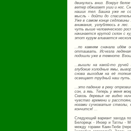
двинулись вниз. Вокруг бело
ветер обжигает уши и нос. Сн
наших тел. Башка уже не со
мысль - дойти до спаситель
Уже в самом конце седловины 
внимания, углубляюсь в лес
чуть выше человеческого рост
начинается крутой склон с ку
этот курум вливается несколь
...по камням сначала идём 
оттаивать. Исчезла ледяна
подошли уже в темноте. Взошл
...вышли на какой-то ручей
глубокие холодные ямы, выво
снова выходим на её топкие
освещает трудный наш путь.
...это падение в реку отрезв
сон, а явь. Теперь у меня мок
Сквозь деревья не видно ни
чувство времени и расстояни
ногами сучковатые стволы, 
кончится! ...
Следующий вариант захода под
Белорецк - Инзер и Татлы - М
между горами Каин-Тюбе (пере