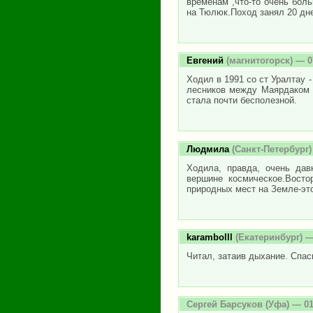
временам ,что-то очень боль
на Тюлюк.Поход занял 20 дне
Евгений
(магнитогорск) — 0
Ходил в 1991 со ст Уралтау 
лесников между Маярдаком 
стала почти бесполезной.
Людмила
(Санкт-Петербург)
Ходила, правда, очень да
вершине космическое.Восто
природных мест на Земле-это
karambolll
(Екатеринбург) —
Читал, затаив дыхание. Спас
Сергей Барсуков
(Уфа) — 01