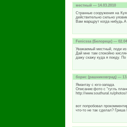
местный
— 14.03.2010
Странные сооружения на Куя
действительно сильно уязвим
Вам марщрут когда нибудь.А 
Fenicssa
(Белорецк) — 02.04
Уважаемый местный, поди из
Дай мне там спокойно кислян
дажу скажу куда я поеду. По
борис
(рашниковград) — 13.
Ямантау с юго-запада.
Описание:фото с "гугль план
http://www.southural.ru/phot
вот попробовал прокомментир
что-то не так сделал? Гриша