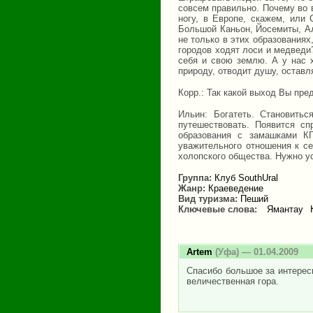
совсем правильно. Почему во 
ногу, в Европе, скажем, или
Большой Каньон, Йосемиты, Ал
не только в этих образованиях
городов ходят лоси и медвед
себя и свою землю. А у нас 
природу, отводит душу, оставл
Корр.: Так какой выход Вы пре
Ильин: Богатеть. Становить
путешествовать. Появится с
образования с замашками КГ
уважительного отношения к се
холопского общества. Нужно ус
Группа:
Клуб SouthUral
Жанр:
Краеведение
Вид туризма:
Пеший
Ключевые слова:
Ямантау
Artem
(Уфа) — 01.04.2009
Спасибо большое за интересн
величественная гора.