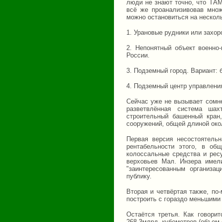
люди не знают точно, что ТАМ
всё же проанализивовав множ
можно остановиться на нескол
1. Урановые рудники или захор
2. Непонятный объект военно
России.
3. Подземный город. Вариант: 
4. Подземный центр управлени
Сейчас уже не вызывает сомне
разветвлённая система шах
строительный башенный кран
сооружений, общей длиной око
Первая версия несостоятель
рентабельности этого, в об
колоссальные средства и ресу
верховьев Мал. Инзера имел
"заинтересованным организа
публику.
Вторая и четвёртая также, по
построить с гораздо меньшими 
Остаётся третья. Как говорит
268,3млрд. кубометров (объем с