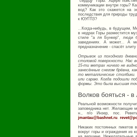
"сердцу" Горы. Ущерб поисти
коммуникации внутри горы? Ка
вод? Как это скажется на э
последствия для природы труд
к ЮУГПЗ?
...Когда-нибудь, в будущем, 
в недрах Горы разместится му
стиле "а ля Бункер", люди 
заведениях. А может... А м
предназначение - спасёт элиту 
Отрывок из походного дневни
столовой поверхности. Нас в
15-ти метрах ничего не вид
занесённые снегом брёвна, к
то металлические столбики. 
или сараю. Когда подошли по
формы. Это была высшая точк
Волков бояться - в
Реальной возможности получи
заповедника нет. Желающие мо
н., п/о Инзер, пос. Реветь
jmantau@bashnet.ru
.
revet@po
Никаких постоянных пикетов в
вокруг горы и ограждения из к
на вершине. Нежелательные в