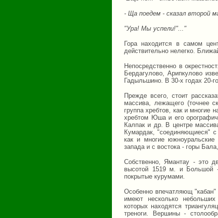
- Ща поедем - сказал второй 
"Ура! Мы успели!"..."
Гора находится в самом цен
действительно нелегко. Ближа
Непосредственно в окрестнос
Бердагулово, Арипкулово изв
Гадыльшино. В 30-х годах 20-г
Прежде всего, стоит рассказ
массива, лежащего (точнее с
группа хребтов, как и многие 
хребтом Юша и его орографич
Калпак и др. В центре массив
Кумардак, "соединяющиеся" с 
как и многие южноуральские 
запада и с востока - горы Бал
Собственно, Ямантау - это д
высотой 1519 м. и Большой 
покрытые курумами.
Особенно впечатляющ "кабан" 
имеют несколько небольших 
которых находятся триангуля
треноги. Вершины - столообр