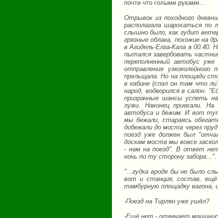
почти что голыми руками…
Отрывок из походного дневник
располагала шарохаться по л
слышно было, как гудит ветер
грязные облака, похожие на д
в Агидель-Елга-Кала в 00.40. 
пытался завербовать частнико
переполненный автобус уже 
отправления узкоколейного 
прельщала. Но на площади сто
в кабине (спал он там что л
народ, водворился в салон. "
призрачные шансы успеть на
лужи. Наконец приехали. На
автобуса и бежим. И вот тут
мы бежали, стараясь обегать
добежали до моста через пруд
поезд уже должен был "отча
доскам моста мы вовсе заскол
- нам на поезд". В ответ неп
ночь по ту сторону забора...".
"...гудка вроде бы не было с
вот и станция, состав, ещё
тамбурную площадку вагона, и
-Поезд на Тирлян уже ушёл?
-Ещё нет - отвечает машинист