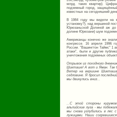
млрд. таких квартир). Цифра
подземный город, защищённы
известных на сегодняшний ден
В 1984 году мы видели на в
установку?), над вершиной пос
Юрюзаньской Долиной аж до 
долине Юрюзани) шум подземн
Американцы конечно же знали
конгрессе. 16 апреля 1996 г
России. "Вашингтон Таймс" 1 
атаки", были и другие публик
уничтожения подземных объекто
Отрывок из походного дневник
Шикташе! А вот и Яман. Так б
Ветер на вершине Шикташа 
седловине. Я бросил последни
мы двинулись вниз...
...С этой стороны курумо
альпийские луга - мы побежал
мы снова углубились в лес с
лужицами. Наши согревшиеся