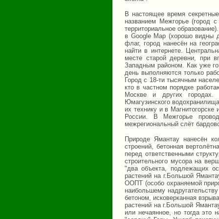
В настоящее время секретные
названием Межгорье (город с 
территориальное образование)
в Google Map (хорошо видны д
флаг, город нанесён на геог
найти в интернете. Центральн
месте старой деревни, при в
Западным районом. Как уже го
день выполняются только рабо
Город с 18-ти тысячным насел
кто в частном порядке работа
Москве и других городах. 
Юмагузинского водохранилища,
их технику и в Магнитогорске
России. В Межгорье провод
межрегиональный слёт бардовс
Природе Ямантау нанесён ко
строений, бетонная вертолётн
перед ответственными структу
строительного мусора на верш
"два объекта, подлежащих ос
растений на г.Большой Ямантау
ООПТ (особо охраняемой приро
наибольшему надругательству 
бетоном, исковерканная взрыв
растений на г.Большой Яманта
или нечаянное, но тогда это