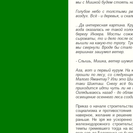
мы с Мишкой будем стоять на
Голубое небо с толстыми рв
воздух. Всё - и деревья, и ск
...Да интересная картина. К
вода оказалась не такой холо
берегу Инзера. Мосты сожж
сыроваты, то и дело после о
вышли на какую-то тропу. Тро
мы свернули. Вроде бы стало 
вершинах зашумел ветер.
- Слышь, Мишка, ветер шумит
Ага, вот и первый курум. На 
прошли по лесу, со следующей
Малого Ямантау? Или это Шик
таки Шикташ. Снегу всё бо
приходится идти чуть ли не 
Оглядываюсь назад - до облак
освещение осеннего леса созд
Приказ о начале строительств
социализма и противостояния
наверное, желание и решение
раньше. Не зря же ускоренно
железнодорожного строитель
темпы гремевшего тогда на в
рельсов до Белорецка не было