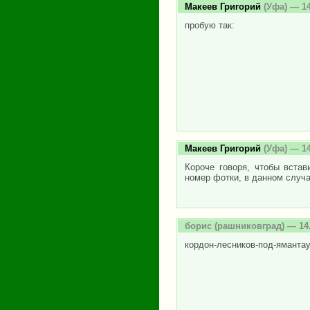
Макеев Григорий
(Уфа) — 14
пробую так:
Макеев Григорий
(Уфа) — 14
Короче говоря, чтобы встав
номер фотки, в данном случа
борис
(рашниковград) — 14.
кордон-лесников-под-яманта