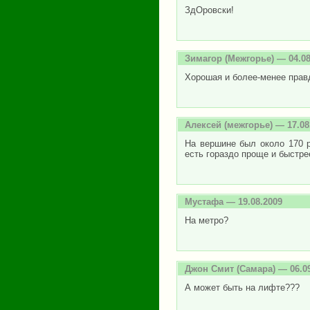
ЗдОровски!
Зимагор
(Межгорье) — 04.08
Хорошая и более-менее прав
Алексей
(межгорье) — 17.08
На вершине был около 170 
есть гораздо проще и быстре
Мустафа
— 19.08.2009
На метро?
Джон Смит
(Самара) — 06.0
А может быть на лифте???