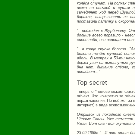
колёса стучат. На полках спя
печки со свечкой и сушим н
замедляет ход перед Шушпой
барахла, выпрыгивать из ва
поставили палатку и скоротал
"...подходим к Журболоту. О
больше всего поразило - нее
синее небо, его освещает сол
"...в конце спуска болото. "
болота течёт мутный поток,
вдоль. В метрах в 50-ти нахо
держа узел на вытянутых рука
дна нет, дыхание спёрло, г
попадает..."
Top secret
Теперь о "человеческом факто
объект. Что конкретно за объек
неразглашении. Но всё же, за 
интернет) в виде всевозможных
Отрывок из походного дневник
Чёрные Скалы. Уже темнеет. 
Яман. Вот она - вся окутана об
23.09.1988г "...И вот этот д