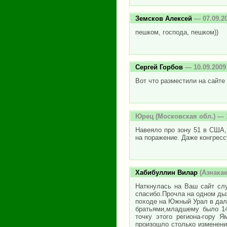
Земсков Алексей
— 07.09.2
пешком, господа, пешком))
Cергей Горбов
— 10.09.2009
Вот что разместили на сайте n
Юрец
(Московская обл.) — 1
Навеяло про зону 51 в США,
на поражение. Даже конгрес
Хабибуллин Вилар
(Азнакае
Наткнулась на Ваш сайт слу
спасибо.Прочла на одном дых
походе на Южный Урал в дале
братьями,младшему было 14
точку этого региона-гору 
произошло столько изменений