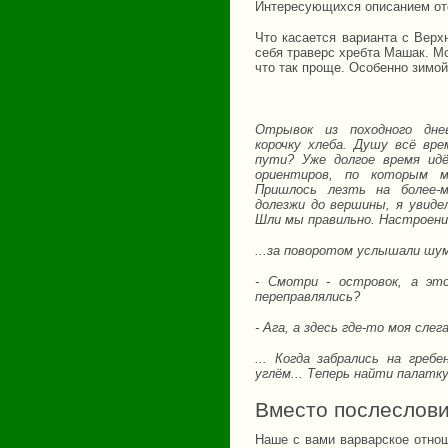
Интересующихся описанием отс
Что касается варианта с Верх
себя траверс хребта Машак. Мо
что так проще. Особенно зимой
Отрывок из походного дневн
корочку хлеба. Душу всё вре
пути? Уже долгое время идё
ориентиров, по которым 
Пришлось лезть на более-
долезжи до вершины, я увиде
Шли мы правильно. Настроение
...за поворотом услышали шу
- Смотри - островок, а э
переправлялись?
- Ага, а здесь где-то моя слег
... Когда забрались на гре
углём... Теперь найти палатку
Вместо послеслов
Наше с вами варварское отно