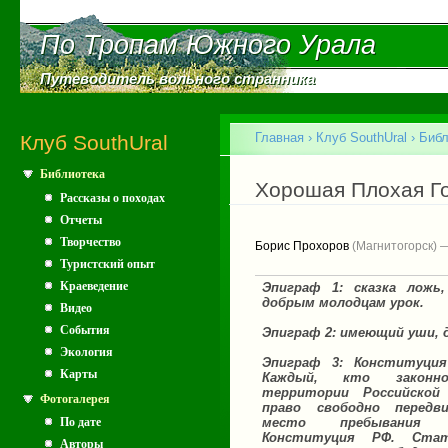
Пе
ос
По Тропам Южного Урала
По Тропам Южного Урала
со
Путеводитель вольного странника
Путеводитель вольного странника
Главное меню
Главная
›
Клуб SouthUral
›
Библ
Клуб SouthUral
Библиотека
Вы здесь
Хорошая Плохая Г
Рассказы о походах
Отчеты
Творчество
Борис Прохоров
(Магнитогорск) 
Туристский опыт
Краеведение
Эпиграф 1: сказка ложь
добрым молодцам урок.
Видео
События
Эпиграф 2: имеющий уши,
Экология
Эпиграф 3: Конституция
Карты
Каждый, кто законн
территории Российской
Фотогалерея
право свободно передв
место пребывания 
По дате
Конституция РФ. Стат
Авторы