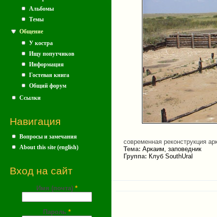
Альбомы
Темы
Общение
У костра
Ищу попутчиков
Информация
Гостевая книга
Общий форум
Ссылки
Навигация
Вопросы и замечания
современная реконструкция ар
About this site (english)
Тема:
Аркаим, заповедник
Группа:
Клуб SouthUral
Вход на сайт
Имя (почта)
*
Пароль
*