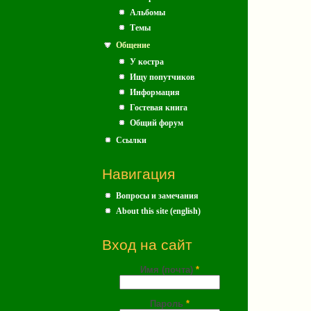
Альбомы
Темы
Общение
У костра
Ищу попутчиков
Информация
Гостевая книга
Общий форум
Ссылки
Навигация
Вопросы и замечания
About this site (english)
Вход на сайт
Имя (почта)
*
Пароль
*