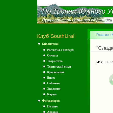
По Тропам Южного У
По Тропам Южного У
Путеводитель вольного странника
Путеводитель вольного странника
Главное меню
Главная
›
Клуб SouthUral
Библиотека
Вы зд
"Сладк
Рассказы о походах
Отчеты
Творчество
Мак
— 11.0
Туристский опыт
Краеведение
Видео
События
Экология
Карты
Фотогалерея
По дате
Авторы