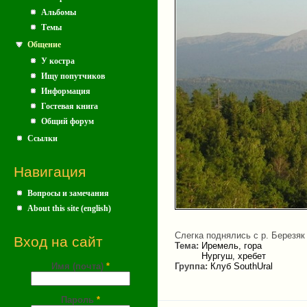
Альбомы
Темы
Общение
У костра
Ищу попутчиков
Информация
Гостевая книга
Общий форум
Ссылки
Навигация
Вопросы и замечания
About this site (english)
Слегка поднялись с р. Березяк 
Вход на сайт
Тема:
Иремель, гора
Нургуш, хребет
Имя (почта)
*
Группа:
Клуб SouthUral
Пароль
*