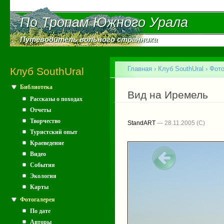
Пе
ос
По Тропам Южного Урала
По Тропам Южного Урала
со
Путеводитель вольного странника
Путеводитель вольного странника
Главное меню
Главная
›
Клуб SouthUral
›
Фото
Клуб SouthUral
Библиотека
Вы здесь
Вид на Иремель
Рассказы о походах
Отчеты
Творчество
StandART
— 28.11.2005
Туристский опыт
Краеведение
Видео
События
Экология
Карты
Фотогалерея
По дате
Авторы