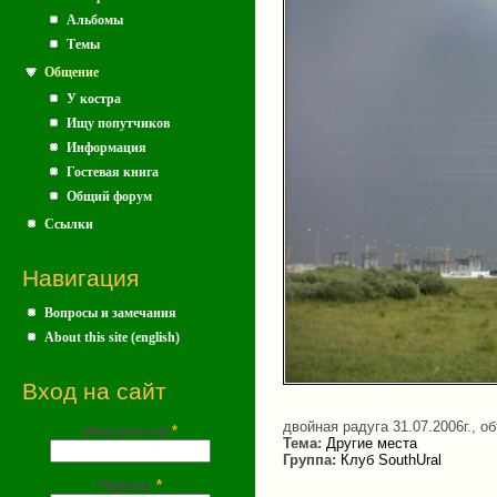
Альбомы
Темы
Общение
У костра
Ищу попутчиков
Информация
Гостевая книга
Общий форум
Ссылки
Навигация
Вопросы и замечания
About this site (english)
Вход на сайт
двойная радуга 31.07.2006г., о
Имя (почта)
*
Тема:
Другие места
Группа:
Клуб SouthUral
Пароль
*