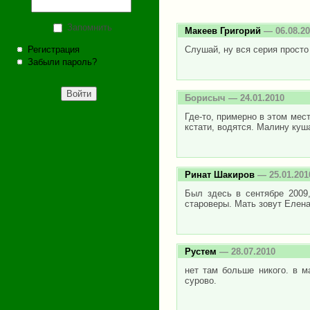
Запомнить
Макеев Григорий
— 06.08.20
Регистрация
Слушай, ну вся серия просто
Забыли пароль?
Борисыч
— 24.01.2010
Где-то, примерно в этом мес
кстати, водятся. Малину куш
Ринат Шакиров
— 25.01.201
Был здесь в сентябре 2009
староверы. Мать зовут Елена
Рустем
— 28.07.2010
нет там больше никого. в м
сурово.