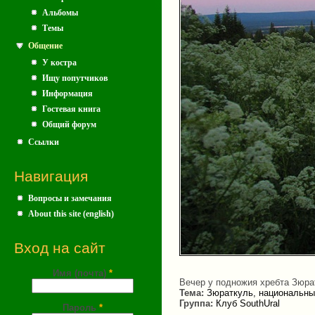
Альбомы
Темы
Общение
У костра
Ищу попутчиков
Информация
Гостевая книга
Общий форум
Ссылки
Навигация
Вопросы и замечания
About this site (english)
Вход на сайт
Имя (почта)
*
Вечер у подножия хребта Зюра
Тема:
Зюраткуль, национальны
Группа:
Клуб SouthUral
Пароль
*