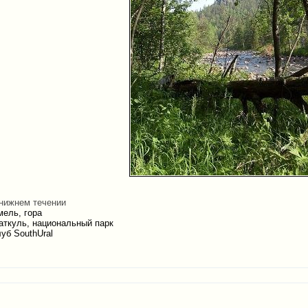
 нижнем течении
мель, гора
аткуль, национальный парк
уб SouthUral