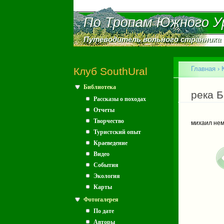
По Тропам Южного У
По Тропам Южного У
Путеводитель вольного странника
Путеводитель вольного странника
Главное меню
Главная
›
Клуб SouthUral
Библиотека
Вы зд
река Б
Рассказы о походах
Отчеты
Творчество
михаил не
Туристский опыт
Краеведение
Видео
События
Экология
Карты
Фотогалерея
По дате
Авторы