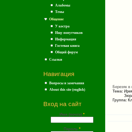
Альбомы
Темы
Общение
У костра
Ищу попутчиков
Информация
Гостевая книга
Общий форум
Ссылки
Навигация
Вопросы и замечания
Березяк в
About this site (english)
Тема:
Ире
Зюр
Группа:
Кл
Вход на сайт
Имя (почта)
*
Пароль
*