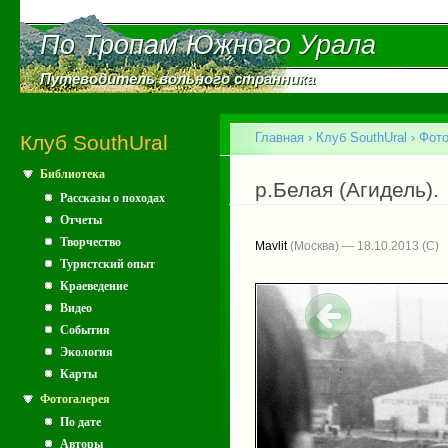
Пе
ос
По Тропам Южного Урала
По Тропам Южного Урала
со
Путеводитель вольного странника
Путеводитель вольного странника
Главное меню
Главная
›
Клуб SouthUral
›
Фото
Клуб SouthUral
Библиотека
Вы здесь
р.Белая (Агидель).
Рассказы о походах
Отчеты
Творчество
Mavlit
(Москва) — 18.10.2013
Туристский опыт
Краеведение
Видео
События
Экология
Карты
Фотогалерея
По дате
Авторы