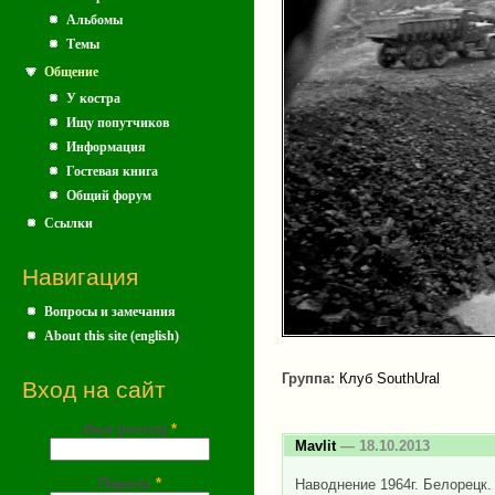
Альбомы
Темы
Общение
У костра
Ищу попутчиков
Информация
Гостевая книга
Общий форум
Ссылки
Навигация
Вопросы и замечания
About this site (english)
Группа:
Клуб SouthUral
Вход на сайт
Имя (почта)
*
Mavlit
— 18.10.2013
Пароль
*
Наводнение 1964г. Белорецк.