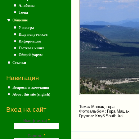
Альбомы
Темы
Общение
У костра
Ищу попутчиков
Информация
Гостевая книга
Общий форум
Ссылки
Навигация
Вопросы и замечания
About this site (english)
Тема:
Машак, гора
Вход на сайт
Фотоальбом:
Гора Машак
Группа:
Клуб SouthUral
Имя (почта)
*
Пароль
*