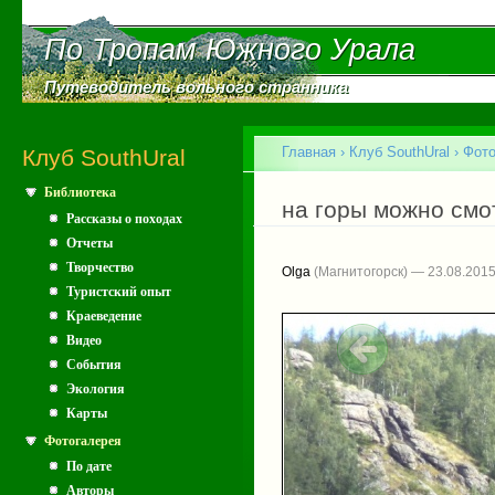
Пе
ос
По Тропам Южного Урала
По Тропам Южного Урала
со
Путеводитель вольного странника
Путеводитель вольного странника
Главное меню
Главная
›
Клуб SouthUral
›
Фото
Клуб SouthUral
Библиотека
Вы здесь
на горы можно смо
Рассказы о походах
Отчеты
Творчество
Olga
(Магнитогорск) — 23.08.201
Туристский опыт
Краеведение
Видео
События
Экология
Карты
Фотогалерея
По дате
Авторы