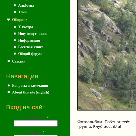
Альбомы
Темы
Общение
У костра
Ищу попутчиков
Информация
Гостевая книга
Общий форум
Ссылки
Навигация
Вопросы и замечания
About this site (english)
Вход на сайт
Имя (почта)
*
Фотоальбом:
Побег от себя
Группа:
Клуб SouthUral
Пароль
*