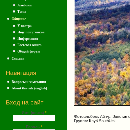
Альбомы
Темы
Общение
У костра
Ищу попутчиков
Информация
Гостевая книга
Общий форум
Ссылки
Навигация
Вопросы и замечания
About this site (english)
Вход на сайт
Имя (почта)
*
Фотоальбом:
Айгир. Золотая 
Группа:
Клуб SouthUral
Пароль
*