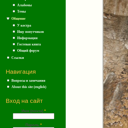
Альбомы
Темы
Общение
У костра
Ищу попутчиков
Информация
Гостевая книга
Общий форум
Ссылки
Навигация
Вопросы и замечания
About this site (english)
Вход на сайт
Имя (почта)
*
Пароль
*