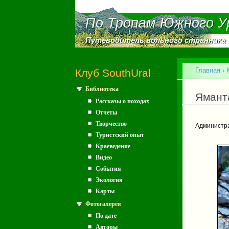
По Тропам Южного У
По Тропам Южного У
Путеводитель вольного странника
Путеводитель вольного странника
Главное меню
Главная
›
Клуб SouthUral
Библиотека
Вы зд
Яманта
Рассказы о походах
Отчеты
Творчество
Администр
Туристский опыт
Краеведение
Видео
События
Экология
Карты
Фотогалерея
По дате
Авторы