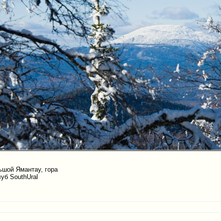
ьшой Ямантау, гора
уб SouthUral