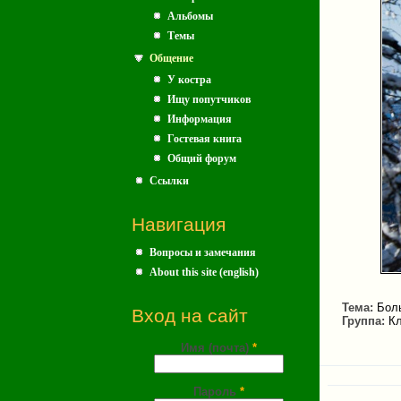
Альбомы
Темы
Общение
У костра
Ищу попутчиков
Информация
Гостевая книга
Общий форум
Ссылки
Навигация
Вопросы и замечания
About this site (english)
Тема:
Бол
Вход на сайт
Группа:
Кл
Имя (почта)
*
Пароль
*