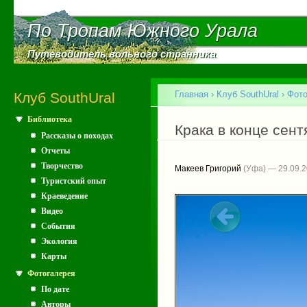
Пе
ос
По Тропам Южного Урала
По Тропам Южного Урала
со
Путеводитель вольного странника
Путеводитель вольного странника
Главное меню
Главная
›
Клуб SouthUral
›
Фото
Клуб SouthUral
Библиотека
Вы здесь
Крака в конце сент
Рассказы о походах
Отчеты
Творчество
Макеев Григорий
(Уфа) — 29.09.
Туристский опыт
Краеведение
Видео
События
Экология
Карты
Фотогалерея
По дате
Авторы