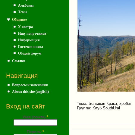
Альбомы
Темы
Общение
У костра
Ищу попутчиков
Информация
Гостевая книга
Общий форум
Ссылки
Навигация
Вопросы и замечания
About this site (english)
Тема:
Большая Крака, хребет
Вход на сайт
Группа:
Клуб SouthUral
Имя (почта)
*
Пароль
*