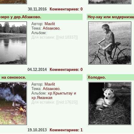
30.11.2016
Комментариев: 0
зеро у дер.Абзаково.
Ноу-хау или модерниза
Автор:
Mavlit
Тема:
Абзаково.
Альбом:
Для вставки:
[[nid:18337]]
04.12.2014
Комментариев: 0
 на сенокосе.
Холодно.
Автор:
Mavlit
Тема:
Абзаково.
Альбом:
хр.Крыктытау и
хр.Яманкая
Для вставки:
[[nid:17615]]
19.10.2013
Комментариев: 1