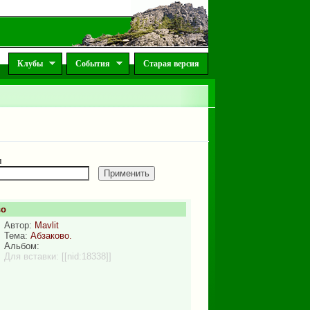
Клубы
События
Старая версия
м
во
Автор:
Mavlit
Тема:
Абзаково.
Альбом:
Для вставки:
[[nid:18338]]