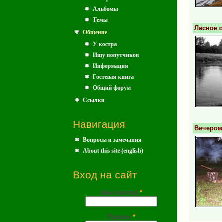
Альбомы
Темы
Лесное о
Общение
У костра
Ищу попутчиков
Информация
Гостевая книга
Общий форум
Ссылки
Навигация
Вечером
Вопросы и замечания
About this site (english)
Вход на сайт
Имя (почта)
*
Пароль
*