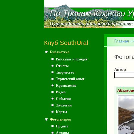
По Тропам Южного У
По Тропам Южного У
Путеводитель вольного странника
Путеводитель вольного странника
Главное меню
Главная
›
Клуб SouthUral
Библиотека
Вы зд
Фотог
Рассказы о походах
Отчеты
Автор
Творчество
Туристский опыт
Краеведение
Абзаково
Видео
События
Экология
Карты
Фотогалерея
По дате
Авторы