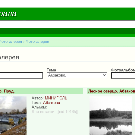
Перейти к
основному
рала
рала
содержанию
Фотогалерея
›
Фотогалерея
есь
алерея
Тема
Фотоальбо
. Пруд.
Лесное озерцо. Абзако
Автор:
МИНИГЮЛЬ
Тема:
Абзаково.
Альбом:
Для вставки:
[[nid:19185]]