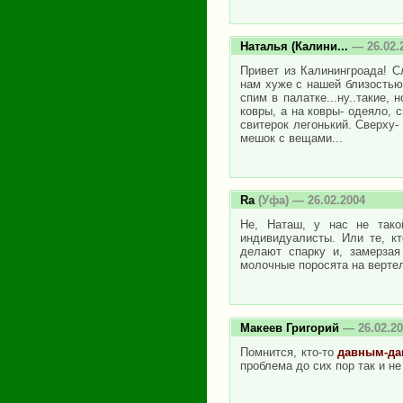
Наталья (Калини...
— 26.02.
Привет из Калинингроада! С
нам хуже с нашей близостью 
спим в палатке...ну..такие,
ковры, а на ковры- одеяло, 
свитерок легонький. Сверху-
мешок с вещами...
Ra
(Уфа) — 26.02.2004
Не, Наташ, у нас не тако
индивидуалисты. Или те, к
делают спарку и, замерзая
молочные поросята на вертел
Макеев Григорий
— 26.02.20
Помнится, кто-то
давным-да
проблема до сих пор так и не