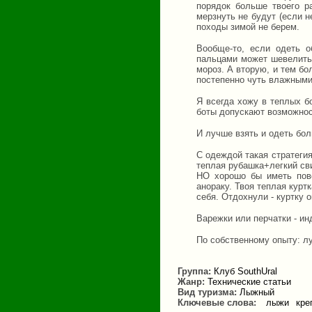
порядок больше твоего р
мерзнуть не будут (если н
походы зимой не берем.
Вообще-то, если одеть о
пальцами может шевелить,
мороз. А вторую, и тем бо
постепенно чуть влажными
Я всегда хожу в теплых б
боты допускают возможност
И лучше взять и одеть бо
С одеждой такая стратегия
теплая рубашка+легкий сви
НО хорошо бы иметь пове
анораку. Твоя теплая курт
себя. Отдохнули - куртку о
Варежки или перчатки - ин
По собственному опыту: л
Группа:
Клуб SouthUral
Жанр:
Технические статьи
Вид туризма:
Лыжный
Ключевые слова:
лыжи
кре