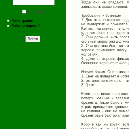
Тогда они не спадают. 
завязывать выше коленей, 
Запомнить
Требования к ботинкам:
1. Достаточно жесткая по
Регистрация
не выдержит и сожмется,
Забыли пароль?
Kelme, например, впол
удовлетворяют все туристи
2. Они должны быть прост
сильный мороз они должны
3. Они должны быть со см
хорошо впитывает влагу
условиях.
4. Должны хорошо фиксиро
Особенно хорошая фиксаци
Насчет бахил. Они выполн
1. Снег не попадает в боти
2. Ботинок не мокнет от та
3. Греют.
Если лень возиться с кал
поверх ботинка и завяз
брезента. Такие бахилы жи
утрам приходится довольн
на калоши - они не обме
брезентовые быстро стираю
Короче как ни крути, ес
попробовать - то шей мешо