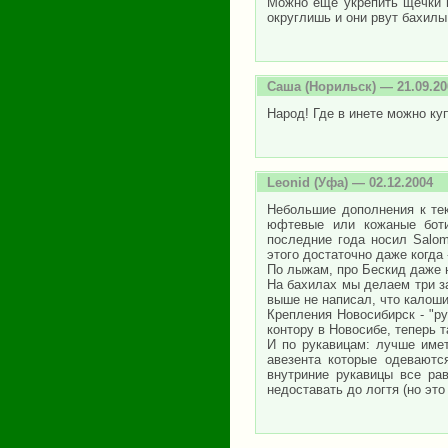
Можно еще укрепить щечки п
округлишь и они рвут бахилы
Саша
(Норильск) — 21.09.20
Народ! Где в инете можно ку
Leonid
(Уфа) — 02.12.2004
Небольшие дополнения к тек
юфтевые или кожаные боти
последние года носил Salo
этого достаточно даже когда 
По лыжам, про Бескид даже н
На бахилах мы делаем три за
выше не написал, что калоши
Крепления Новосибирск - "ру
контору в Новосибе, теперь 
И по рукавицам: лучше име
авезента которые одеваютс
внутриние рукавицы все ра
недоставать до логтя (но это