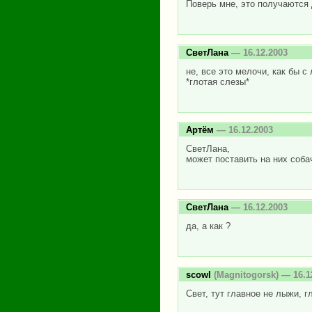
Поверь мне, это получаются
СветЛана
— 16.12.2003
не, все это мелочи, как бы 
*глотая слезы*
Артём
— 16.12.2003
СветЛана,
может поставить на них соба
СветЛана
— 16.12.2003
да, а как ?
scowl
(Magnitogorsk) — 16.1
Свет, тут главное не лыжи, г