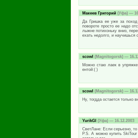
Макеев Григорий
(Уфа) — 16
Да Гришка ее уже за поход 
повороте просто ее надо отс
лыжне потихоньку вниз, пере
ехать недолго, и научишься с
scowl
(Magnitogorsk) — 16.1
Можно стаю лаек в упряжке.
ентой:( )
scowl
(Magnitogorsk) — 16.1
Ну, тогдда остается только 
YurikGl
(Уфа) — 16.12.2003
СветЛане: Если серьезно, то
P.S. А можно купить SkiTou