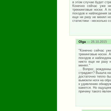
в этом случае будет стр
Конечно сейчас уже ни
треккинговые носки. А 
походов и наблюдения за
еще ни разу не менял но
статистики - несколько с
Olga
— 28.10.2015
"Конечно сейчас уж
трекинговые носки. 
походов и наблюдени
никто еще ни разу н
менял."
... Вопрос, рожденн
страдают? Вышла на 
достаточно тепло бы
вымокли ноги на обр
к удивлению обнаруж
кажется. Но ощущени
причину такого явле