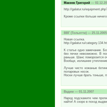
Макеев Григорий
— 02.12.20
http://galatur.ru/equipment.ph
Кроме ссылки больше ничего н
ВВГ
(Тольятти) — 25.11.2005
Новая ссылка.
http://galatur.ru/category.134.h
К статье одно замечание. Бо
без печки невозможно. В по
раньше. Шанс поморозится о
Вообще, излишнее утепление 
Лучше чисто кожаные ботин
поларовых носок.
Носки лучше брать тоньше, п
Вадим
— 01.11.2007
Народ подскажите чем пропит
найти! А скоро в поход выдви