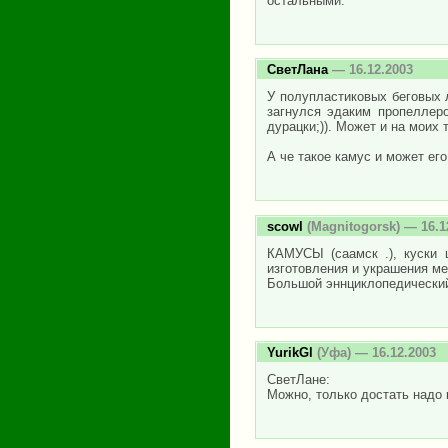
остальными.
СветЛана
— 16.12.2003
У полупластиковых беговых 
загнулся эдаким пропеллеро
дурацки;)). Может и на моих 
А че такое камус и может ег
scowl
(Magnitogorsk) — 16.1
КАМУСЫ (саамск .), куски 
изготовления и украшения ме
Большой эннциклопедический 
YurikGl
(Уфа) — 16.12.2003
СветЛане:
Можно, только достать надо 