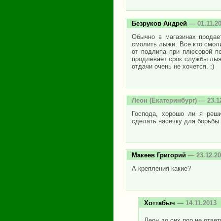
Безруков Андрей
— 01.11.2
Обычно в магазинах продае
смолить лыжи. Все кто смоли
от подлипа при плюсовой п
продлевает срок службы лыж.
отдачи очень не хочется. :)
Леон
(Екатеринбург) — 23.1
Господа, хорошо ли я реш
сделать насечку для борьбы 
Макеев Григорий
— 23.12.20
А крепления какие?
Хоттабыч
— 14.11.2013
Леон до сих пор не ответ