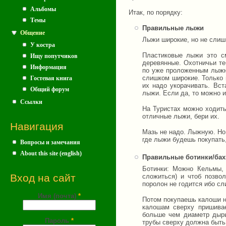
Альбомы
Итак, по порядку:
Темы
Правильные лыжи
Общение
Лыжи широкие, но не слиш
У костра
Пластиковые лыжи это с
Ищу попутчиков
деревянные. Охотничьи те
Информация
по уже проложенным лыжн
слишком широкие. Только 
Гостевая книга
их надо укорачивать. Вс
Общий форум
лыжи. Если да, то можно и
Ссылки
На Туристах можно ходить
отличные лыжи, бери их.
Навигация
Мазь не надо. Лыжную. Но
где лыжи будешь покупать,
Вопросы и замечания
About this site (english)
Правильные ботинки/ба
Ботинки: Можно Кельмы, 
Вход на сайт
сложиться) и чтоб позво
поролон не годится ибо сл
Имя (почта)
*
Потом покупаешь калоши н
калошам сверху пришивае
больше чем диаметр дыры
Пароль
*
трубы сверху должна быть