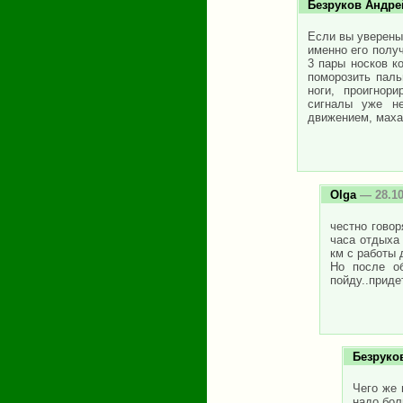
Безруков Андре
Если вы уверены,
именно его полу
3 пары носков к
поморозить паль
ноги, проигнор
сигналы уже не
движением, махам
Olga
— 28.10
честно говор
часа отдыха 
км с работы 
Но после о
пойду..приде
Безруко
Чего же 
надо бол