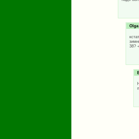
Olga
кста
зимн
38? -