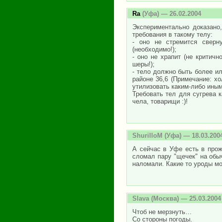
Ra
(Уфа) — 26.02.2004
Экспериментально доказано,
требования в такому телу:
- оно не стремится сверн
(необходимо!);
- оно не храпит (не критичн
шеры!);
- тело должно быть более ил
районе 36,6 (Примечание: х
утилизовать каким-либо иным
Требовать тел для сугрева к
чела, товарищи :)!
ShurilloM
(Уфа) — 18.03.200
А сейчас в Уфе есть в прож
сломал пару "щечек" на обы
наломали. Какие то уроды мо
Slava
(Москва) — 25.03.2004
Чтоб не мерзнуть…
Со стороны погоды.