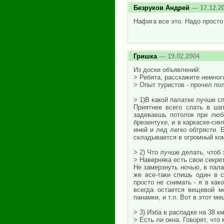
Безруков Андрей
— 17.12.2
Нафига все это. Надо просто
Гришка
— 19.02.2004
Из доски объявлений:
> Ребята, расскажите немног
> Опыт туристов - прочел по
> 1)В какой палатке лучше с
Приятнее всего спать в ша
задеваешь потолок при люб
брезентухе, и в каркаске-си
иней и лед легко обтрясти.
складывается в огромный ко
> 2) Что лучше делать, чтоб
> Наверняка есть свои секрет
Не замерзнуть ночью, в пала
же все-таки спишь один в с
просто не снимать - я в как
всегда остается вещевой м
панамки, и т.п. Вот в этот м
> 3) Изба в распадке на 38 к
> Есть ли окна. Говорят, что