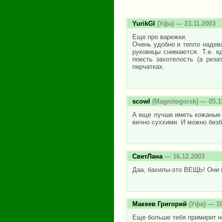
YurikGl
(Уфа) — 23.11.2003
Еще про варежки.
Очень удобно и тепло надев
руковицы снимаются. Т.е. е
поесть захотелость (а реза
перчатках.
scowl
(Magnitogorsk) — 05.1
А еще лучше иметь кожаные в
вечно суххими. И можно безб
СветЛана
— 16.12.2003
Даа, бахилы-это ВЕЩЬ! Они 
Макеев Григорий
(Уфа) — 16
Еще больше тебя примирит но