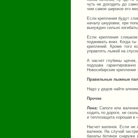
чуть не доходить до само
чем самое широкое его мес
Если крепления будут сли
началу шнуровки, при попы
вынужден сильно изгибатьс
Если крепления слишком 
поджимать вниз. Когда ты
креплений. Кроме того е
управлять лыжей на спуск
А насчет глубины щечек,
подошва гарантированн
Новосибирские крепления -
Правильные лыжные пал
Надо у дедов найти алюми
Прочее
Лена:
Сапоги или валенки
ходить по дороге, не скол
и теплозащита хорошая в 
Насчет валенок. Если не 
валенок. На случай экстре
бахилы ботинок снаружи 