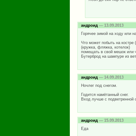
андроид
— 13.09.2013
Горячее зимой на ходу или на
Что может побыть на костре (
(кружка, фляжка, котелок)
помещать в свой мешок или 
Бутерброд на шампуре из вет
андроид
— 14.09.2013
Ночлег под снегом.
Годится намётанный снег.
Вход лучше с подветренной 
андроид
— 15.09.2013
Еда