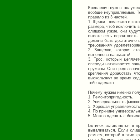
Крепления нужны полужест
вообще неуправляемые. Те
правило из 3 частей.
1. Щечки - железяка в ко
размера, чтоб исключить 
слишком узкие, они будут
высоте есть вероятность 
должны быть достаточно г
требованиям удовлетворяют
2. Защелка, которая ст
выполнена на высоте!
3. Трос, который цепляе
спереди натягивается защ
пружины. Они предназначе
крепления доработать чт
выскользнут во время ход
тебе сделают.
Почему нужны именно полу
1. Ремонтопригодность.
2. Универсальность (можно
3. Хорошая управляемость
4. По причине универсальн
5. Можно одевать с бахил
Ботинок вставляется в к
вываливаться. Если слиш
ремнем, который в этих к
носка ботинка, ну где-т