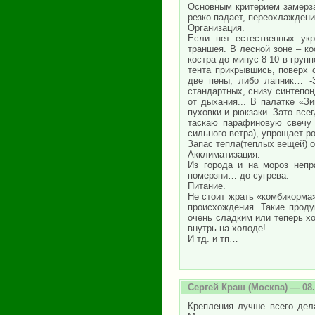
Основным критерием замерза
резко падает, переохлаждени
Организация.
Если нет естественных укр
траншея. В лесной зоне – ко
костра до минус 8-10 в груп
тента прикрывшись, поверх 
две пены, либо лапник… -
стандартных, снизу синтепон
от дыхания... В палатке «
пуховки и рюкзаки. Зато все
таскаю парафиновую свечу 
сильного ветра), упрощает р
Запас тепла(теплых вещей) о
Акклиматизация.
Из города и на мороз непр
померзни… до сугрева.
Питание.
Не стоит жрать «комбикорма»
происхождения. Такие проду
очень сладким или теперь хо
внутрь на холоде!
И тд. и тп…
Сергей Краш
(Москва) — 08.
Крепления лучше всего дел