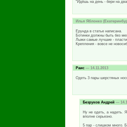
"Идёшь на день - бери на два
Илья Яблонко
(Екатеринбур
Ерунда в статье написана.
Ботинки должны быть без мех
Лыжи самые лучшие - пласти
Крепления - вовсе не новоси
Раис
— 14.11.2013
Одеть 3 пары шерстяных носк
Безруков Андрей
— 14.1
Ну не одеть, а надеть. 
вполне серьезно.
5 пар - слишком много. 