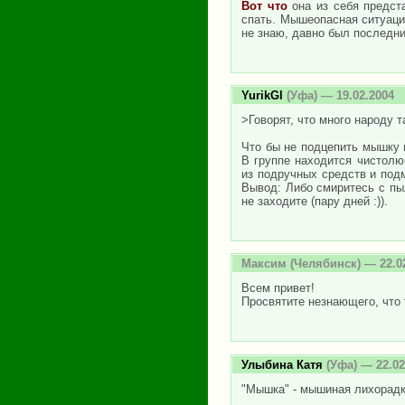
Вот что
она из себя предста
спать. Мышеопасная ситуаци
не знаю, давно был последни
YurikGl
(Уфа) — 19.02.2004
>Говорят, что много народу 
Что бы не подцепить мышку в
В группе находится чистолю
из подручных средств и подм
Вывод: Либо смиритесь с пыл
не заходите (пару дней :)).
Максим
(Челябинск) — 22.0
Всем привет!
Просвятите незнающего, что
Улыбина Катя
(Уфа) — 22.02
"Мышка" - мышиная лихорадка