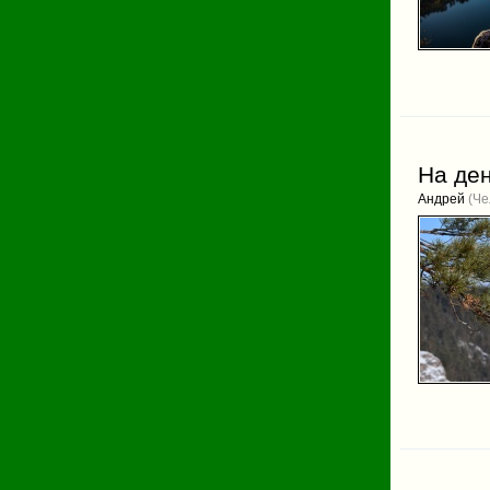
На де
Андрей
(Че