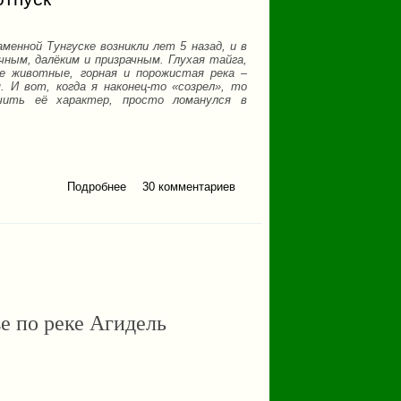
ной Тунгуске возникли лет 5 назад, и в
ным, далёким и призрачным. Глухая тайга,
е животные, горная и порожистая река –
. И вот, когда я наконец-то «созрел», то
чить её характер, просто ломанулся в
Подробнее
о Подкаменная Тунгуска
30 комментариев
2019 или как я провел
свой отпуск
е по реке Агидель