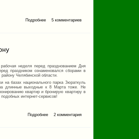
Подробнее
о Немного о сплаве по
5 комментариев
реке Агидель
ону
 рабочая неделя перед празднованием Дня
еред праздником ознаменовался сборами в
 району Челябинской области.
ки на базах национального парка Зюраткуль
 на длинные выходные к 8 Марта тоже. Не
ронированию квартир и бронирую квартиру в
 подобных интернет-сервисов!
Подробнее
о На день Защитника
2 комментария
Отечества по
Саткинскому району