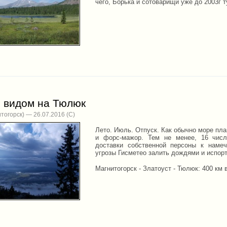
чего, Борька и сотоварищи уже до 2003г 
с видом на Тюлюк
тогорск) — 26.07.2016
Лето. Июль. Отпуск. Как обычно море пл
и форс-мажор. Тем не менее, 16 чис
доставки собственной персоны к намеч
угрозы Гисметео залить дождями и испор
Магнитогорск - Златоуст - Тюлюк: 400 км 