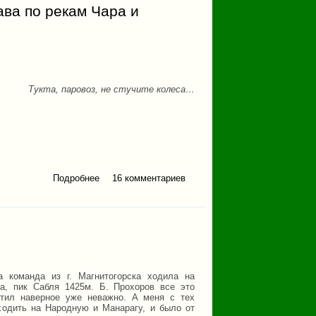
ава по рекам Чара и
Тукта, паровоз, не стучите колеса…
Подробнее
16 комментариев
о Путевые записки с
горного похода по Кодару
и сплава по рекам Чара и
Олёкма 2017 г.
а команда из г. Магнитогорска ходила на
а, пик Сабля 1425м. Б. Прохоров все это
стил наверное уже неважно. А меня с тех
ходить на Народную и Манарагу, и было от