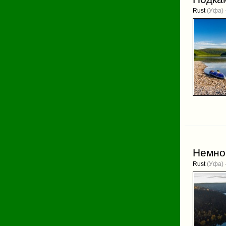
Rust
(Уфа) 
Немног
Rust
(Уфа) 