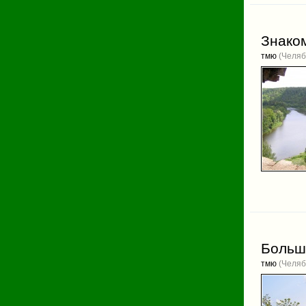
Знако
тмю
(Челяб
Больша
тмю
(Челяб