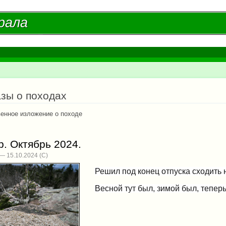
Перейти к
основному
рала
рала
содержанию
есь
зы о походах
енное изложение о походе
. Октябрь 2024.
— 15.10.2024
Решил под конец отпуска сходить 
Весной тут был, зимой был, тепер