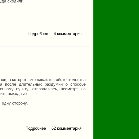
туда сходили.
Подробнее
о Как мы на Манарагу
4 комментария
ходили
анов, в которые вмешиваются обстоятельства
ла после длительных раздумий о способе
енному пункту, отправляюсь, несмотря на
тить выходные.
в одну сторону.
Подробнее
62 комментария
о Ужин с видом на
Тюлюк