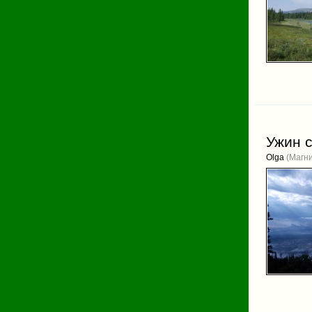
Ужин 
Olga
(Магни