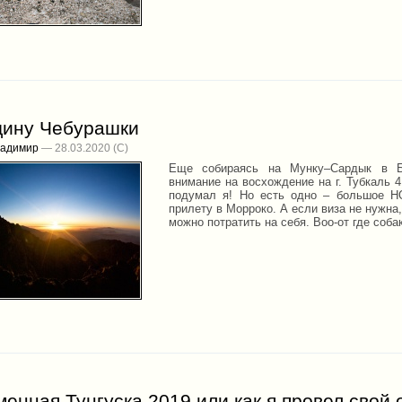
дину Чебурашки
ладимир
— 28.03.2020
Еще собираясь на Мунку–Сардык в Б
внимание на восхождение на г. Тубкаль 
подумал я! Но есть одно – большое НО
прилету в Морроко. А если виза не нужна,
можно потратить на себя. Воо-от где собак
енная Тунгуска 2019 или как я провел свой 