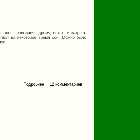
ишлось превозмочь дрему, встать и закрыть
гнал на некоторое время сон. Можно было
цию.
Подробнее
12 комментариев
о Знакомство с рекой
Юрюзань