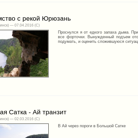
мство с рекой Юрюзань
инск) — 07.04.2016
Проснулся я от едкого запаха дыма. Пр
все форточки. Вынужденный подъем ото
подумать, и оценить сложившуюся ситуа
я Сатка - Ай транзит
инск) — 02.03.2016
В Ай через пороги в Большой Сатке