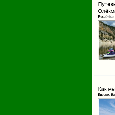
Путевы
Олёкма
Rust
(Уфа) 
Как м
Бисеров В