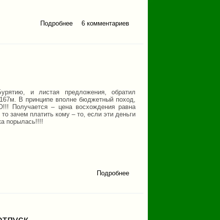
Подробнее
о Бахмур. Октябрь 2024.
6 комментариев
урятию, и листая предложения, обратил
4167м. В принципе вполне бюджетный поход,
!!! Получается – цена восхождения равна
 то зачем платить кому – то, если эти деньги
а порылась!!!!
Подробнее
о На
родину
Чебурашки
отпуск