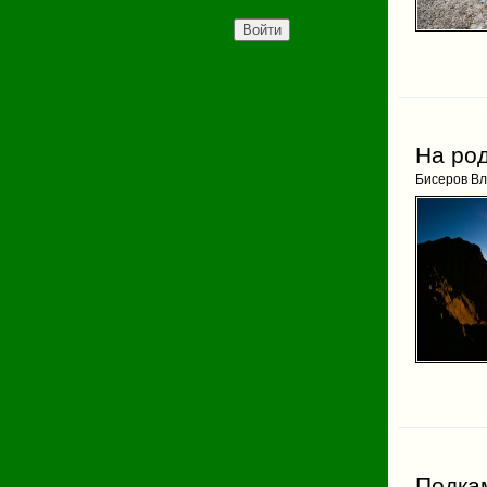
На ро
Бисеров В
Подкам