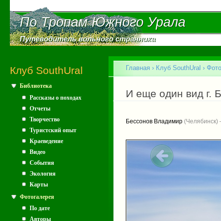
Пе
ос
По Тропам Южного Урала
По Тропам Южного Урала
со
Путеводитель вольного странника
Путеводитель вольного странника
Главное меню
Главная
›
Клуб SouthUral
›
Фото
Клуб SouthUral
Библиотека
Вы здесь
И еще один вид г.
Рассказы о походах
Отчеты
Творчество
Бессонов Владимир
(Челябинск) 
Туристский опыт
Краеведение
Видео
События
Экология
Карты
Фотогалерея
По дате
Авторы