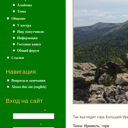
Альбомы
Темы
Общение
У костра
Ищу попутчиков
Информация
Гостевая книга
Общий форум
Ссылки
Навигация
Вопросы и замечания
About this site (english)
Вход на сайт
Имя (почта)
*
Так выглядит гора Большой Ир
Пароль
*
Тема:
Иремель, гора